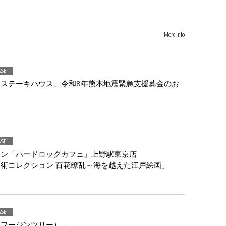
More Info
ASE
ステーキハウス」令和8年熊本地震緊急支援募金のお
ASE
ラン「ハードロックカフェ」上野駅東京店
術コレクション 百花繚乱～海を越えた江戸絵画」
売
ASE
（フージンツリー）」