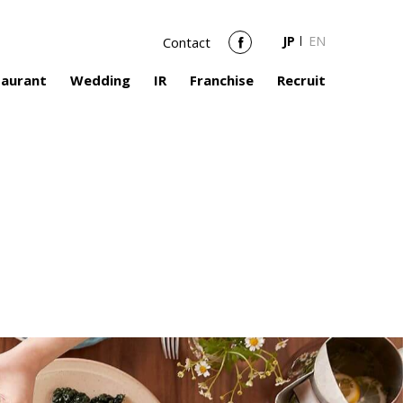
JP
EN
Contact
Facebook
taurant
Wedding
IR
Franchise
Recruit
page_title_en in
r/wp-
/header.php
on