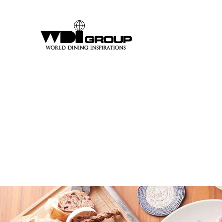
Warning
: Undef
/var
content/theme