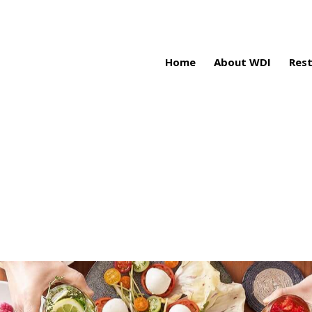
Home
About WDI
Res
ined variable $
/www/html/wpdi
s/wdi_corporate