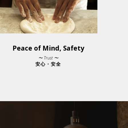
Peace of Mind, Safety
〜 Trust 〜
安心・安全