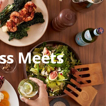
_corporate/header.php
on line
277
ss Meets