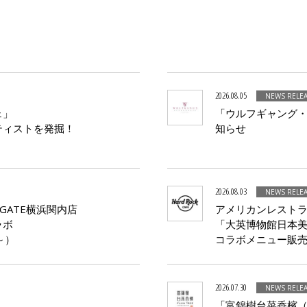
2026.08.05
NEWS RELE
ェ」
「ウルフギャング・
ティストを発掘！
知らせ
2026.08.03
NEWS RELE
GATE横浜関内店
アメリカンレスト
ラボ
「大英博物館日本美
～）
コラボメニュー販
2026.07.30
NEWS RELE
「富錦樹台菜香檳