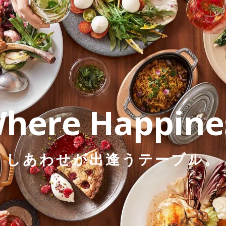
line
276
ge_title_ja in
/var/www/html/wpdir/wp-content/themes/wdi
Where
Happine
しあわせが出逢うテーブル。