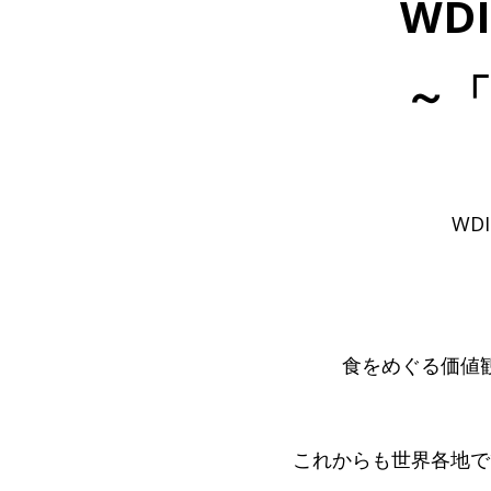
WD
～
WD
食をめぐる価値
これからも世界各地で