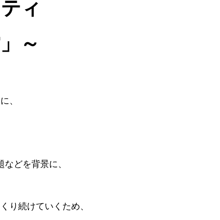
リティ
」～
念に、
題などを背景に、
つくり続けていくため、