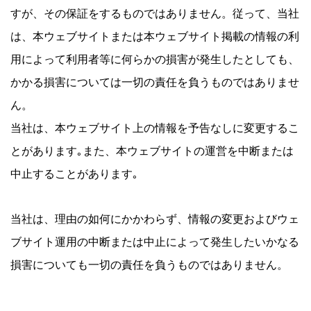
すが、その保証をするものではありません。従って、当社
は、本ウェブサイトまたは本ウェブサイト掲載の情報の利
IR
用によって利用者等に何らかの損害が発生したとしても、
かかる損害については一切の責任を負うものではありませ
IR情報トップ
投資家の皆様へ
事業概要
コーポレート・ガバナンス
ん。
財務・業績情報
IRライブラリー
株式情報
電子公告
IRカレンダー
当社は、本ウェブサイト上の情報を予告なしに変更するこ
とがあります｡また、本ウェブサイトの運営を中断または
よくあるご質問
IRお問い合わせ
免責事項
中止することがあります｡
Franchise
当社は、理由の如何にかかわらず、情報の変更およびウェ
ブサイト運用の中断または中止によって発生したいかなる
Recruit
損害についても一切の責任を負うものではありません。
Contact