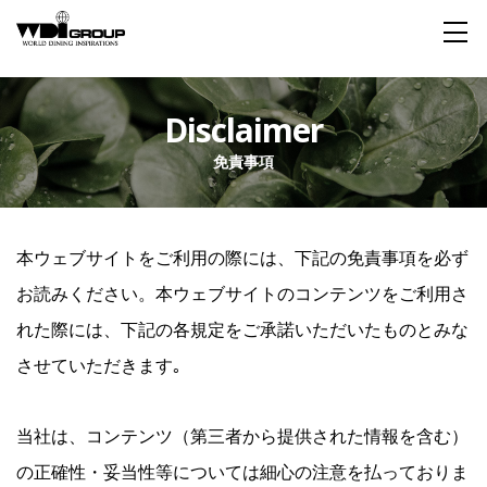
Home
Disclaimer
免責事項
About WDI
WDI STANDARD
Company
Story
Global
本ウェブサイトをご利用の際には、下記の免責事項を必ず
私たちが大切にするもの
企業概要
毎日生まれる物語
舞台は世界
お読みください。本ウェブサイトのコンテンツをご利用さ
Social Responsibility
Sustainability
れた際には、下記の各規定をご承諾いただいたものとみな
社会貢献活動
サステイナビリティ
させていただきます｡
Restaurant
当社は、コンテンツ（第三者から提供された情報を含む）
の正確性・妥当性等については細心の注意を払っておりま
Wedding