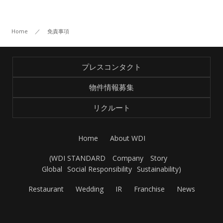
Facebook
Home
／
免責事項
JP
EN
プレスコンタクト
物件情報募集
リクルート
Home
About WDI
(
WDI STANDARD
Company
Story
Global
Social Responsibility
Sustainability
)
Restaurant
Wedding
IR
Franchise
News