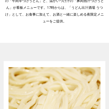
の「牛肉辛つけうどん」と、温かいつけ汁の「豚肉熱汁つけうど
ん」が看板メニューです。17時からは、「うどん出汁酒場 うつ
け」として、お食事に加えて、お酒と一緒に楽しめる夜限定メニ
IR
ューをご提供。
IR情報トップ
投資家の皆様へ
事業概要
コーポレート・ガバナンス
財務・業績情報
IRライブラリー
株式情報
電子公告
IRカレンダー
よくあるご質問
IRお問い合わせ
免責事項
Franchise
Recruit
Contact