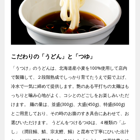
こだわりの「うどん」と「つゆ」
「うつけ」のうどんは、北海道産小麦を100%使用して店内
で製麺して、２段階熟成でしっかり育てたうえで茹で上げ、
冷水で一気に締めて提供します。艶のある平打ちの太麺はも
っちりと噛み心地がよく、コシとのどごしをお楽しみいただ
けます。 麺の量は、並盛(300g)、大盛(450g)、特盛(600g)
とご用意しており、その時のお腹のすき具合にあわせて、お
選びいただけます。 うどんをつけるつゆは、４種類の「ふ
し」（潤目鰯、鯖、宗太鰹、鰯）と昆布で丁寧にひいた出汁