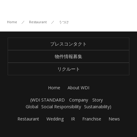
Home
／
Restaurant
／
うつけ
プレスコンタクト
物件情報募集
リクルート
Home
About WDI
(
WDI STANDARD
Company
Story
Global
Social Responsibility
Sustainability
)
Restaurant
Wedding
IR
Franchise
News