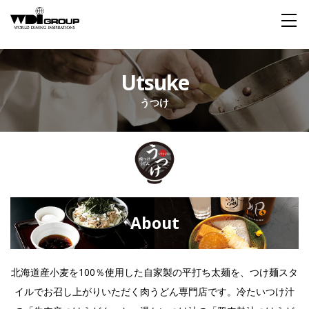
Home
Utsuke
うつけ
About WDI
WDI STANDARD
Company
Story
Global
私たちが大切にするもの
企業概要
毎日生まれる物語
舞台は世界
Social Responsibility
Sustainability
社会貢献活動
サステイナビリティ
About
Restaurant
北海道産小麦を100％使用した自家製の平打ち太麺を、つけ麺スタ
イルでお召し上がりいただく肉うどん専門店です。冷たいつけ汁
Wedding