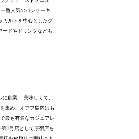
るブレックファーストメニュー
、一番人気のパンケーキ
ラカルトを中心としたグ
フードやドリンクなども
・ホノルルに創業。 美味しくて、
を集め、オアフ島内はも
で最も有名なカジュアレ
に海外第1号店として原宿店を
下公園店を皮切りに両社によ