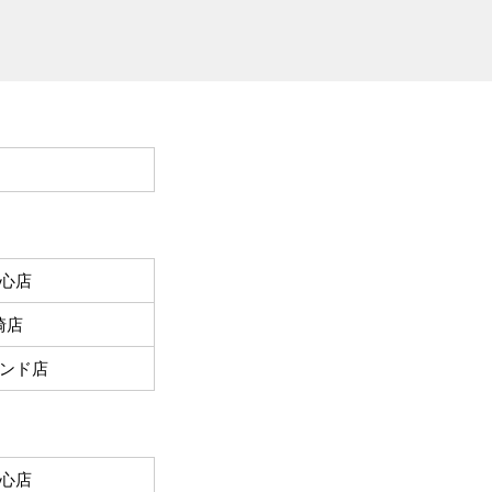
心店
崎店
ンド店
心店