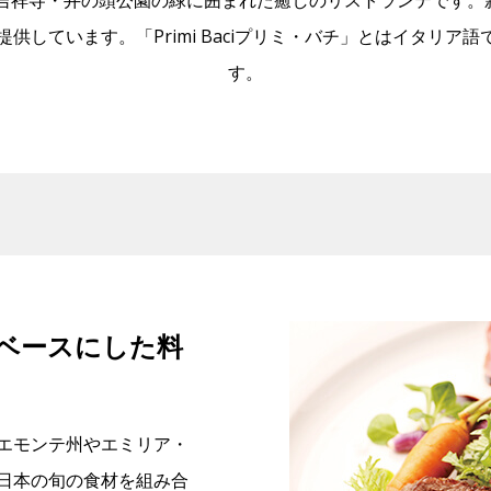
た吉祥寺・井の頭公園の緑に囲まれた癒しのリストランテです
しています。「Primi Baciプリミ・バチ」とはイタリア語で“Fir
す。
ベースにした料
エモンテ州やエミリア・
日本の旬の食材を組み合