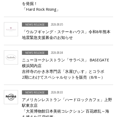
を発掘！
「Hard Rock Rising」
Facebook
2026.08.05
NEWS RELEASE
JP
EN
「ウルフギャング・ステーキハウス」令和8年熊本
地震緊急支援募金のお知らせ
2026.08.04
NEWS RELEASE
ニューヨークレストラン「サラベス」 BASEGATE
横浜関内店
吉祥寺のかき氷専門店「氷屋ぴぃす」とコラボ
2期にわけてスペシャルセットを販売（8/8～）
2026.08.03
NEWS RELEASE
アメリカンレストラン「ハードロックカフェ」上野
駅東京店
「大英博物館日本美術コレクション 百花繚乱～海
を越えた江戸絵画」