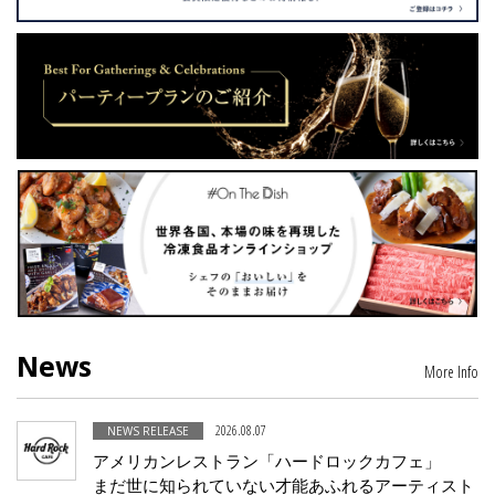
IR
IR情報トップ
投資家の皆様へ
事業概要
コーポレート・ガバナンス
財務・業績情報
IRライブラリー
株式情報
電子公告
IRカレンダー
よくあるご質問
IRお問い合わせ
免責事項
Franchise
News
More Info
Recruit
2026.08.07
NEWS RELEASE
アメリカンレストラン「ハードロックカフェ」
Contact
まだ世に知られていない才能あふれるアーティスト