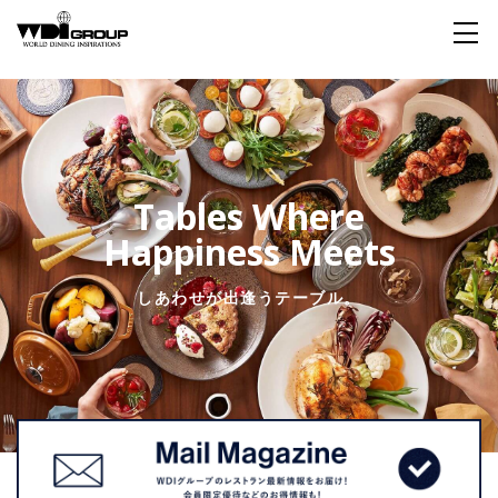
Home
About WDI
Tables Where
Happiness Meets
WDI STANDARD
Company
Story
Global
私たちが大切にするもの
企業概要
毎日生まれる物語
舞台は世界
しあわせが出逢うテーブル。
Social Responsibility
Sustainability
社会貢献活動
サステイナビリティ
Restaurant
Wedding