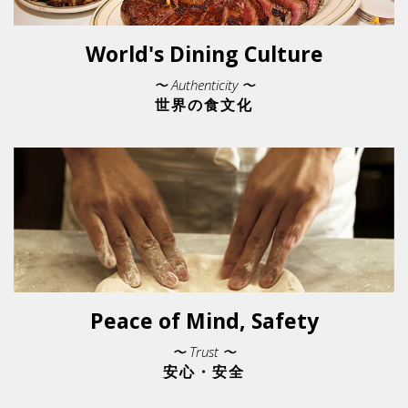
World's Dining Culture
〜 Authenticity 〜
世界の食文化
Peace of Mind, Safety
〜 Trust 〜
安心・安全