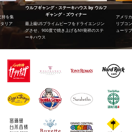
ウルフギャング・ステーキハウス by ウルフ
ギャング・ズウィナー
支持を集
アメリ
イタリア
最上級USプライムビーフをドライエンジン
リブコン
グさせ、900度で焼き上げるNY発祥のステ
ューリ
ーキハウス