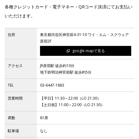
各種クレジットカード・電子マネー・QRコード決済にてお支払い
いただけます。
IR
住所
東京都渋谷区神宮前4‐31‐10 ワイ・エム・スクウェア
IR情報トップ
投資家の皆様へ
事業概要
コーポレート・ガバナンス
原宿2F
google mapで見る
財務・業績情報
IRライブラリー
株式情報
電子公告
IRカレンダー
アクセス
JR原宿駅 徒歩約10分
よくあるご質問
IRお問い合わせ
免責事項
地下鉄明治神宮前駅 徒歩約5分
TEL
03-6447-1883
Franchise
営業時間
【平日】11:30～22:00（LO 21:30）
【土日祝】11:00～22:00（LO 21:30）
Recruit
席数
81席
駐車場
なし
Contact