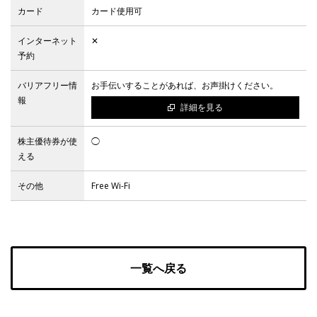
カード
カード使用可
Facebook
インターネット
✕
予約
JP
EN
バリアフリー情
お手伝いすることがあれば、お声掛けください。
報
詳細を見る
株主優待券が使
◯
える
その他
Free Wi-Fi
一覧へ戻る