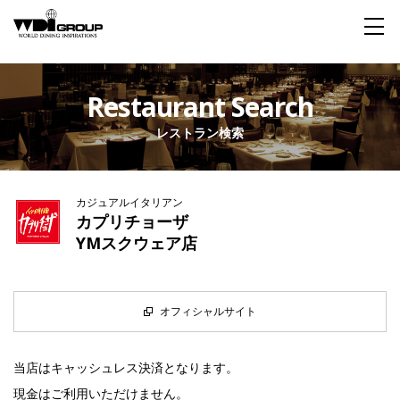
Home
Restaurant Search
レストラン検索
About WDI
WDI STANDARD
Company
Story
Global
カジュアルイタリアン
私たちが大切にするもの
企業概要
毎日生まれる物語
舞台は世界
カプリチョーザ
YMスクウェア店
Social Responsibility
Sustainability
社会貢献活動
サステイナビリティ
オフィシャルサイト
Restaurant
当店はキャッシュレス決済となります。
現金はご利用いただけません。
Wedding