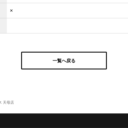
✕
一覧へ戻る
ス 天母店