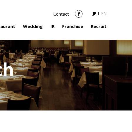
JP
EN
Contact
Facebook
taurant
Wedding
IR
Franchise
Recruit
ch