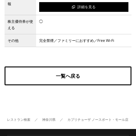
報
詳細を見る
Facebook
株主優待券が使
◯
える
JP
EN
その他
完全禁煙／ファミリーにおすすめ／Free Wi-Fi
一覧へ戻る
レストラン検索
／
神奈川県
／
カプリチョーザ ノースポート・モール店