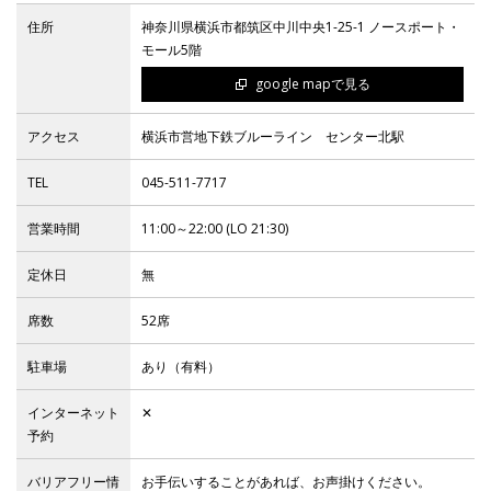
住所
神奈川県横浜市都筑区中川中央1-25-1 ノースポート・
モール5階
IR
google mapで見る
IR情報トップ
アクセス
投資家の皆様へ
横浜市営地下鉄ブルーライン センター北駅
事業概要
コーポレート・ガバナンス
TEL
045-511-7717
財務・業績情報
IRライブラリー
株式情報
電子公告
IRカレンダー
営業時間
11:00～22:00 (LO 21:30)
よくあるご質問
IRお問い合わせ
免責事項
定休日
無
Franchise
席数
52席
駐車場
あり（有料）
Recruit
インターネット
✕
予約
Contact
バリアフリー情
お手伝いすることがあれば、お声掛けください。