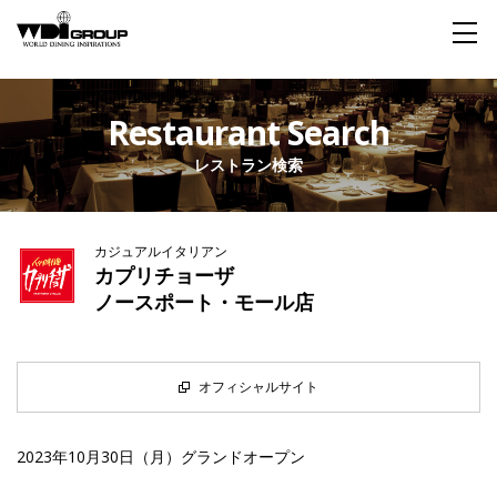
Home
Restaurant Search
レストラン検索
About WDI
WDI STANDARD
Company
Story
Global
カジュアルイタリアン
私たちが大切にするもの
企業概要
毎日生まれる物語
舞台は世界
カプリチョーザ
ノースポート・モール店
Social Responsibility
Sustainability
社会貢献活動
サステイナビリティ
オフィシャルサイト
Restaurant
2023年10月30日（月）グランドオープン
Wedding