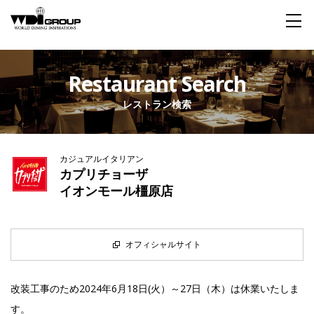
Home
Restaurant Search
レストラン検索
About WDI
WDI STANDARD
Company
Story
Global
カジュアルイタリアン
私たちが大切にするもの
企業概要
毎日生まれる物語
舞台は世界
カプリチョーザ
イオンモール橿原店
Social Responsibility
Sustainability
社会貢献活動
サステイナビリティ
オフィシャルサイト
Restaurant
改装工事のため2024年6月18日(火）～27日（木）は休業いたしま
す。
Wedding