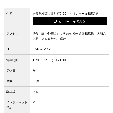
住所
奈良県橿原市曲川町7-20-1 イオンモール橿原1Ｆ
IR
google mapで見る
IR情報トップ
投資家の皆様へ
事業概要
コーポレート・ガバナンス
アクセス
JR桜井線「金橋駅」より徒歩10分 近鉄橿原線「大和八
木駅」より直行バス運行
財務・業績情報
IRライブラリー
株式情報
電子公告
IRカレンダー
TEL
0744-21-1171
よくあるご質問
IRお問い合わせ
免責事項
営業時間
11:00〜22:00 (LO 21:30)
定休日
無
Franchise
席数
90席
Recruit
駐車場
あり
インターネット
✕
予約
Contact