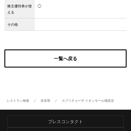
株主優待券が使
◯
える
Facebook
その他
JP
EN
一覧へ戻る
レストラン検索
／
奈良県
／
カプリチョーザ イオンモール橿原店
プレスコンタクト