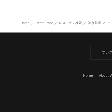
Home
／
Restaurant
／
レストラン検索
／
神奈川県
／
エ
プレ
Home
About 