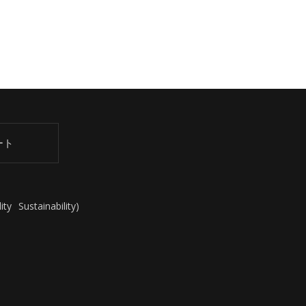
ート
ity
Sustainability
)