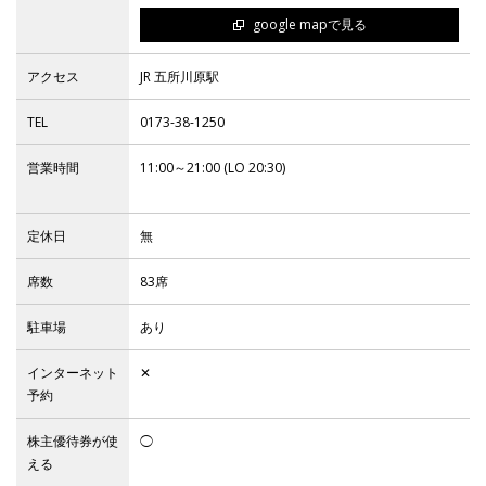
google mapで見る
IR
アクセス
JR 五所川原駅
TEL
0173-38-1250
IR情報トップ
投資家の皆様へ
事業概要
コーポレート・ガバナンス
営業時間
11:00～21:00 (LO 20:30)
財務・業績情報
IRライブラリー
株式情報
電子公告
IRカレンダー
よくあるご質問
IRお問い合わせ
免責事項
定休日
無
席数
83席
Franchise
駐車場
あり
インターネット
✕
Recruit
予約
株主優待券が使
◯
える
Contact