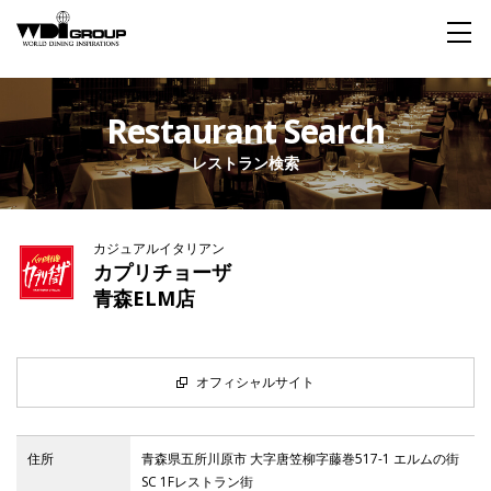
Home
Restaurant Search
レストラン検索
About WDI
WDI STANDARD
Company
Story
Global
カジュアルイタリアン
私たちが大切にするもの
企業概要
毎日生まれる物語
舞台は世界
カプリチョーザ
青森ELM店
Social Responsibility
Sustainability
社会貢献活動
サステイナビリティ
オフィシャルサイト
Restaurant
住所
青森県五所川原市 大字唐笠柳字藤巻517-1 エルムの街
SC 1Fレストラン街
Wedding