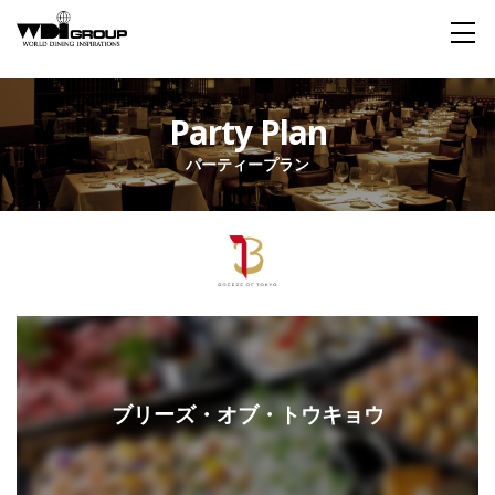
Home
Party Plan
パーティープラン
About WDI
WDI STANDARD
Company
Story
Global
私たちが大切にするもの
企業概要
毎日生まれる物語
舞台は世界
Social Responsibility
Sustainability
社会貢献活動
サステイナビリティ
Restaurant
ブリーズ・オブ・トウキョウ
Wedding