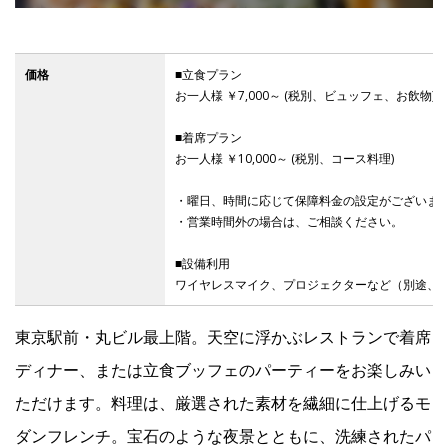
IR
価格
■立食プラン
お一人様 ￥7,000～ (税別、ビュッフェ、お飲物)
IR情報トップ
投資家の皆様へ
事業概要
コーポレート・ガバナンス
■着席プラン
お一人様 ￥10,000～ (税別、コース料理)
財務・業績情報
IRライブラリー
株式情報
電子公告
IRカレンダー
・曜日、時間に応じて保障料金の設定がございま
よくあるご質問
IRお問い合わせ
免責事項
・営業時間外の場合は、ご相談ください。
■設備利用
ワイヤレスマイク、プロジェクターなど（別途、
Franchise
東京駅前・丸ビル最上階。天空に浮かぶレストランで着席
Recruit
ディナー、または立食ブッフェのパーティーをお楽しみい
ただけます。料理は、厳選された素材を繊細に仕上げるモ
Contact
ダンフレンチ。宝石のような夜景とともに、洗練されたパ