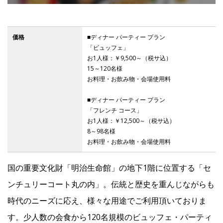
IR
価格
■ディナー パーティー プラン
「ビュッフェ」
お1人様：￥9,500～（税サ込）
IR情報トップ
投資家の皆様へ
事業概要
コーポレート・ガバナンス
15～120名様
お料理・お飲み物・会場使用料
財務・業績情報
IRライブラリー
株式情報
電子公告
IRカレンダー
■ディナー パーティー プラン
よくあるご質問
IRお問い合わせ
免責事項
「フレンチ コース」
お1人様：￥12,500～（税サ込）
8～98名様
お料理・お飲み物・会場使用料
Franchise
国の重要文化財「明治生命館」の地下1階に位置する「セ
Recruit
ンチュリーコート丸の内」。伝統と歴史を重んじながらも
時代のニーズに応え、様々な用途でご利用頂いておりま
Contact
す。少人数の会食から120名規模のビュッフェ・パーティ