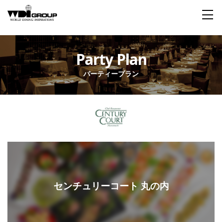
Home
Party Plan
パーティープラン
About WDI
WDI STANDARD
Company
Story
Global
私たちが大切にするもの
企業概要
毎日生まれる物語
舞台は世界
Social Responsibility
Sustainability
社会貢献活動
サステイナビリティ
Restaurant
センチュリーコート 丸の内
Wedding