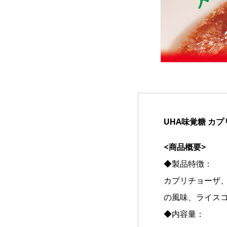
UHA味覚糖 カ
<商品概要>
◆製品特徴：
カプリチョーザ
の風味、ライス
◆内容量：