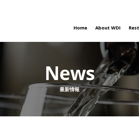
Home
About WDI
Res
News
最新情報