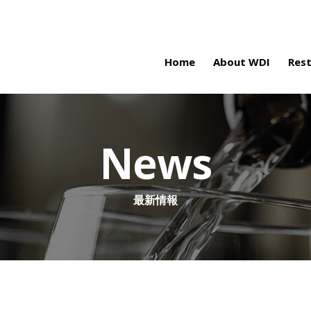
Home
About WDI
Res
News
最新情報