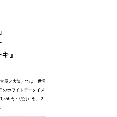
」
ー
ーキ』
古屋／大阪）では、世界
日のホワイトデーをイメ
,550円・税別）を、２
。