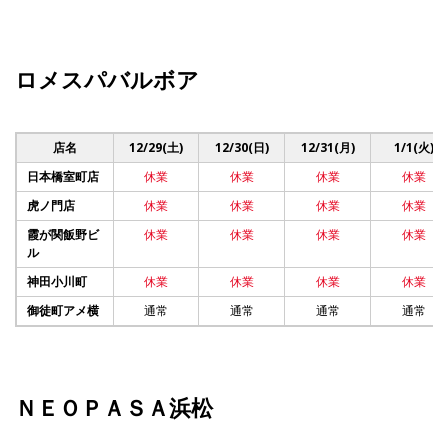
ロメスパバルボア
店名
12/29(土)
12/30(日)
12/31(月)
1/1(火)
日本橋室町店
休業
休業
休業
休業
虎ノ門店
休業
休業
休業
休業
霞が関飯野ビ
休業
休業
休業
休業
ル
神田小川町
休業
休業
休業
休業
御徒町アメ横
通常
通常
通常
通常
ＮＥＯＰＡＳＡ浜松