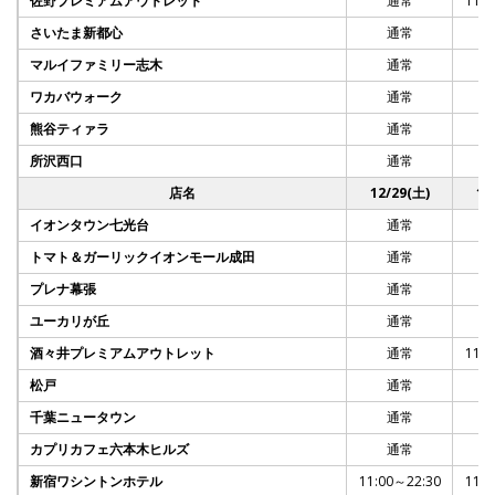
佐野プレミアムアウトレット
通常
11:0
さいたま新都心
通常
マルイファミリー志木
通常
ワカバウォーク
通常
熊谷ティァラ
通常
所沢西口
通常
店名
12/29(土)
12
イオンタウン七光台
通常
トマト＆ガーリックイオンモール成田
通常
プレナ幕張
通常
ユーカリが丘
通常
酒々井プレミアムアウトレット
通常
11:0
松戸
通常
千葉ニュータウン
通常
カプリカフェ六本木ヒルズ
通常
新宿ワシントンホテル
11:00～22:30
11:0