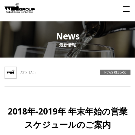
Home
News
最新情報
About WDI
WDI STANDARD
Company
Story
Global
2018.12.05
私たちが大切にするもの
企業概要
毎日生まれる物語
舞台は世界
NEWS RELEASE
Social Responsibility
Sustainability
社会貢献活動
サステイナビリティ
2018年-2019年 年末年始の営業
Restaurant
スケジュールのご案内
Wedding