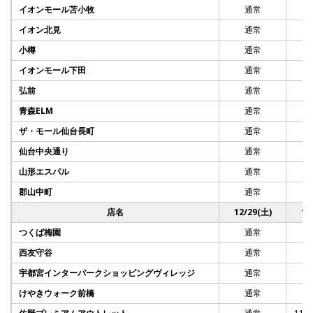
イオンモール苫小牧
通常
イオン北見
通常
Facebook
小樽
通常
イオンモール下田
通常
JP
EN
弘前
通常
青森ELM
通常
ザ・モール仙台長町
通常
仙台中央通り
通常
山形エスパル
通常
郡山中町
通常
店名
12/29(土)
12
つくば梅園
通常
西友守谷
通常
宇都宮インターパークショッピングヴィレッジ
通常
けやきウォーク前橋
通常