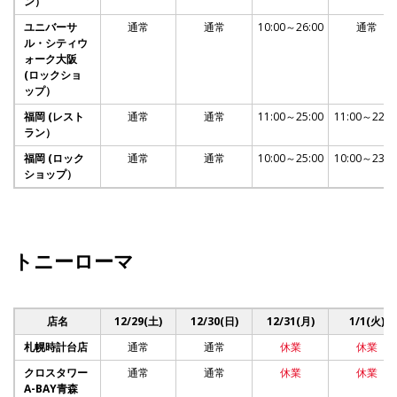
ン）
ユニバーサ
通常
通常
10:00～26:00
通常
ル・シティウ
ォーク大阪
(ロックショ
ップ）
福岡 (レスト
通常
通常
11:00～25:00
11:00～22:0
ラン）
福岡 (ロック
通常
通常
10:00～25:00
10:00～23:0
ショップ）
トニーローマ
店名
12/29(土)
12/30(日)
12/31(月)
1/1(火)
札幌時計台店
通常
通常
休業
休業
クロスタワー
通常
通常
休業
休業
A-BAY青森