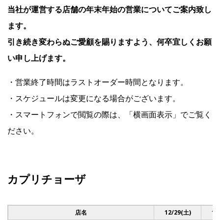
当社が運営する店舗の年末年始の営業についてご案内致し
ます。
IR
引き続き変わらぬご愛顧を賜りますよう、何卒宜しくお願
い申し上げます。
IR情報トップ
投資家の皆様へ
事業概要
コーポレート・ガバナンス
・営業終了時間はラストオーダー時間となります。
財務・業績情報
IRライブラリー
株式情報
電子公告
IRカレンダー
・スケジュールは変更になる場合がございます。
よくあるご質問
IRお問い合わせ
免責事項
・スマートフォンで閲覧の際は、「横画面表示」でご覧く
ださい。
Franchise
カプリチョーザ
Recruit
Contact
店名
12/29(土)
12