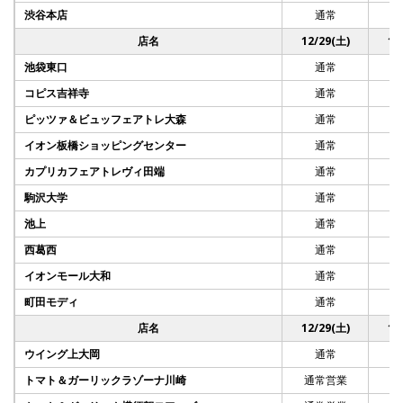
渋谷本店
通常
店名
12/29(土)
12
池袋東口
通常
コピス吉祥寺
通常
ピッツァ＆ビュッフェアトレ大森
通常
イオン板橋ショッピングセンター
通常
カプリカフェアトレヴィ田端
通常
駒沢大学
通常
池上
通常
西葛西
通常
イオンモール大和
通常
町田モディ
通常
店名
12/29(土)
12
ウイング上大岡
通常
トマト＆ガーリックラゾーナ川崎
通常営業
通