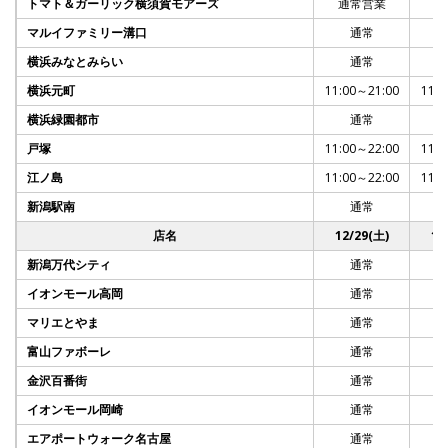
トマト＆ガーリック横須賀モアーズ
通常営業
通
マルイファミリー溝口
通常
横浜みなとみらい
通常
横浜元町
11:00～21:00
11:0
横浜緑園都市
通常
戸塚
11:00～22:00
11:0
江ノ島
11:00～22:00
11:0
新潟駅南
通常
店名
12/29(土)
12
新潟万代シティ
通常
イオンモール高岡
通常
マリエとやま
通常
富山ファボーレ
通常
金沢百番街
通常
イオンモール岡崎
通常
エアポートウォーク名古屋
通常