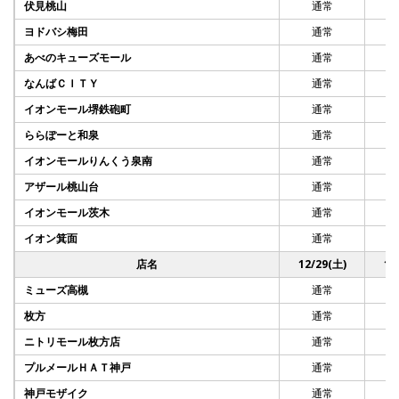
伏見桃山
通常
ヨドバシ梅田
通常
あべのキューズモール
通常
なんばＣＩＴＹ
通常
イオンモール堺鉄砲町
通常
ららぽーと和泉
通常
イオンモールりんくう泉南
通常
アザール桃山台
通常
イオンモール茨木
通常
イオン箕面
通常
店名
12/29(土)
12
ミューズ高槻
通常
枚方
通常
ニトリモール枚方店
通常
プルメールＨＡＴ神戸
通常
神戸モザイク
通常