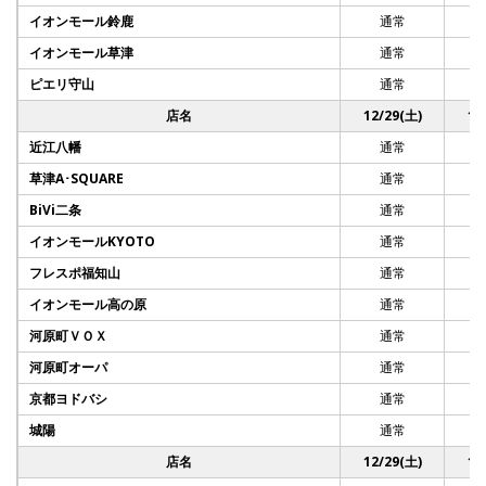
イオンモール鈴鹿
通常
イオンモール草津
通常
ピエリ守山
通常
店名
12/29(土)
12
近江八幡
通常
草津A･SQUARE
通常
BiVi二条
通常
イオンモールKYOTO
通常
フレスポ福知山
通常
イオンモール高の原
通常
河原町ＶＯＸ
通常
河原町オーパ
通常
京都ヨドバシ
通常
城陽
通常
店名
12/29(土)
12