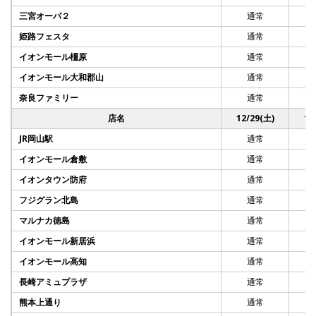
三宮オーパ２
通常
姫路フェスタ
通常
イオンモール橿原
通常
イオンモール大和郡山
通常
奈良ファミリー
通常
店名
12/29(土)
12
JR岡山駅
通常
イオンモール倉敷
通常
イオンタウン防府
通常
フジグラン北島
通常
マルナカ徳島
通常
イオンモール新居浜
通常
イオンモール高知
通常
長崎アミュプラザ
通常
熊本上通り
通常