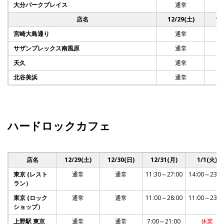
大分パークプレイス
通常
店名
12/29(土)
12
宮崎大島通り
通常
サザンプレックス南風原
通常
天久
通常
北谷美浜
通常
ハードロックカフェ
店名
12/29(土)
12/30(日)
12/31(月)
1/1(火)
東京 (レスト
通常
通常
11:30～27:00
14:00～23:0
ラン）
東京 (ロック
通常
通常
11:00～28:00
11:00～23:0
ショップ）
上野駅 東京
通常
通常
7:00～21:00
休業