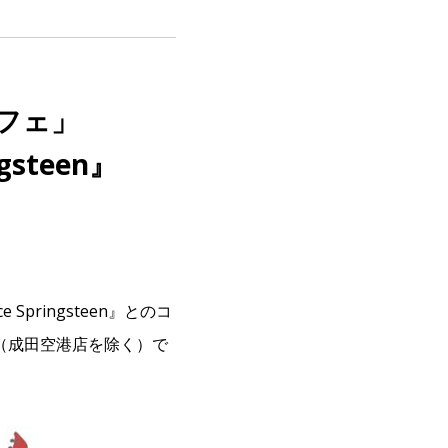
フェ」
steen』
ringsteen』とのコ
店（成田空港店を除く）で