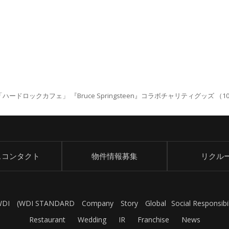
ドロックカフェ」 『Bruce Springsteen』コラボチャリティグッズ （10
スコンタクト
物件情報募集
リクル
WDI
(
WDI STANDARD
Company
Story
Global
Social Responsibil
Restaurant
Wedding
IR
Franchise
News