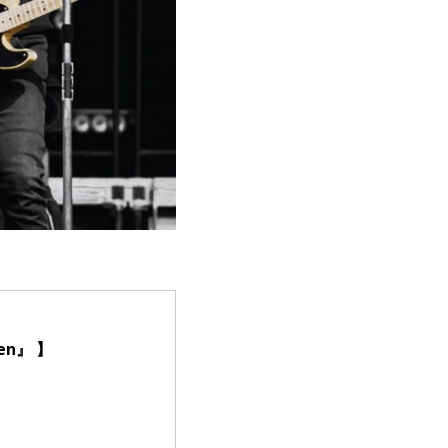
en』 】