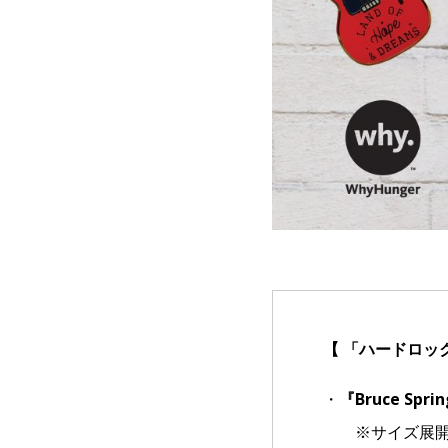
【 「ハードロックカ
・
『Bruce Sp
※サイズ展開 S