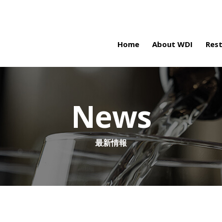
Home
About WDI
Res
News
最新情報