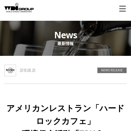
Home
News
最新情報
About WDI
WDI STANDARD
Company
Story
Global
2018.08.20
私たちが大切にするもの
企業概要
毎日生まれる物語
舞台は世界
NEWS RELEASE
Social Responsibility
Sustainability
社会貢献活動
サステイナビリティ
アメリカンレストラン「ハード
Restaurant
ロックカフェ」
Wedding