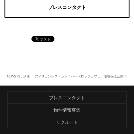
プレスコンタクト
NEWS RELEASE
アメリカンレストラン「ハードロックカフェ」環境保全活動「TRY for GREEN」プロジェクトに賛同し、チャリティグッズを販売 （8/31～）
プレスコンタクト
物件情報募集
リクルート