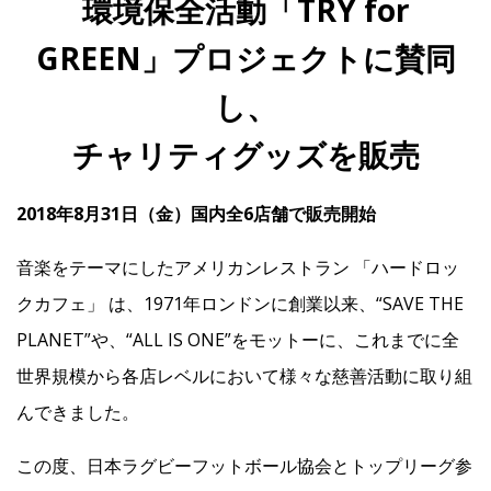
環境保全活動「TRY for
GREEN」プロジェクトに賛同
IR
し、
IR情報トップ
投資家の皆様へ
事業概要
コーポレート・ガバナンス
チャリティグッズを販売
財務・業績情報
IRライブラリー
株式情報
電子公告
IRカレンダー
2018年8月31日（金）国内全6店舗で販売開始
よくあるご質問
IRお問い合わせ
免責事項
音楽をテーマにしたアメリカンレストラン 「ハードロッ
クカフェ」 は、1971年ロンドンに創業以来、“SAVE THE
Franchise
PLANET”や、“ALL IS ONE”をモットーに、これまでに全
世界規模から各店レベルにおいて様々な慈善活動に取り組
Recruit
んできました。
この度、日本ラグビーフットボール協会とトップリーグ参
Contact