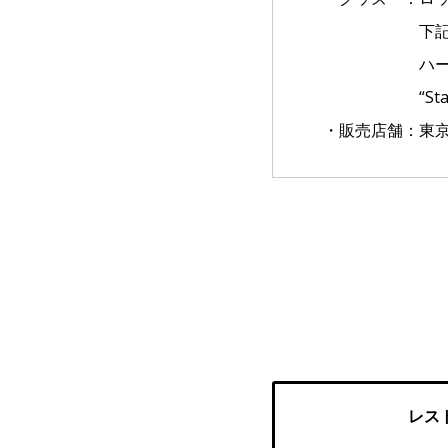
下記アイテ
ハードロック
“Stamp Ba
・販売店舗：東
レス