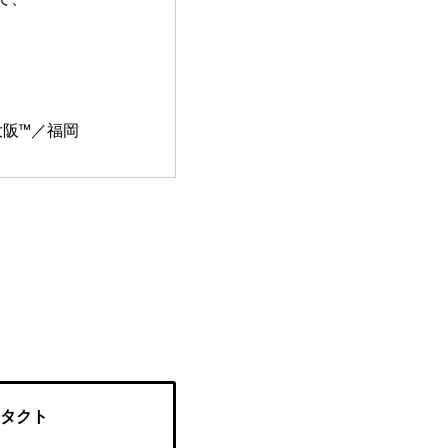
）
阪™／福岡
タクト