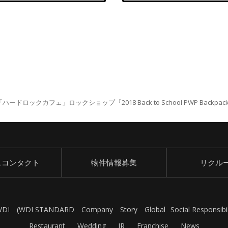
ックカフェ」ロックショップ『2018 Back to School PWP Backpack P
スコンタクト
物件情報募集
リクル
WDI
(
WDI STANDARD
Company
Story
Global
Social Responsibil
Restaurant
Wedding
IR
Franchise
News