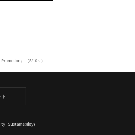
romotion』 （8/10～）
ート
ity
Sustainability
)