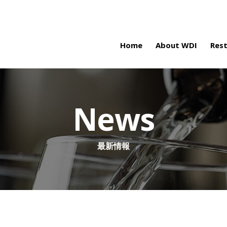
Home
About WDI
Res
News
最新情報