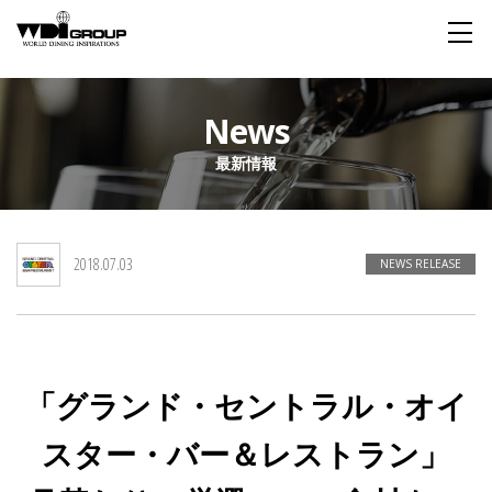
Home
News
最新情報
About WDI
WDI STANDARD
Company
Story
Global
2018.07.03
私たちが大切にするもの
企業概要
毎日生まれる物語
舞台は世界
NEWS RELEASE
Social Responsibility
Sustainability
社会貢献活動
サステイナビリティ
「グランド・セントラル・オイ
Restaurant
スター・バー＆レストラン」
Wedding