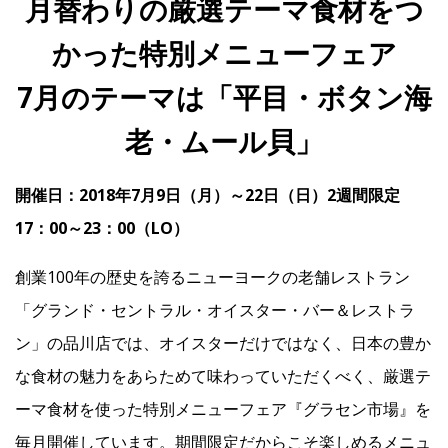
月替わりの厳選テーマ食材をつ
かった特別メニューフェア
IR
7月のテーマは「平目・ボタン海
IR情報トップ
投資家の皆様へ
事業概要
コーポレート・ガバナンス
老・ムール貝」
財務・業績情報
IRライブラリー
株式情報
電子公告
IRカレンダー
開催日：2018年7月9日（月）～22日（日）2週間限定
よくあるご質問
IRお問い合わせ
免責事項
17：00～23：00（LO）
創業100年の歴史を誇るニューヨークの老舗レストラン
Franchise
「グランド・セントラル・オイスター・バー＆レストラ
ン」の品川店では、オイスターだけではなく、日本の豊か
Recruit
な食材の魅力をあらためて味わっていただくべく、厳選テ
ーマ食材を使った特別メニューフェア『グラセン市場』を
Contact
毎月開催しています。期間限定だからこそ楽しめるメニュ