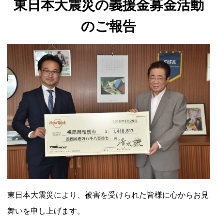
東日本大震災の義援金募金活動
のご報告
IR
IR情報トップ
投資家の皆様へ
事業概要
コーポレート・ガバナンス
財務・業績情報
IRライブラリー
株式情報
電子公告
IRカレンダー
よくあるご質問
IRお問い合わせ
免責事項
Franchise
Recruit
東日本大震災により、被害を受けられた皆様に心からお見
Contact
舞いを申し上げます。