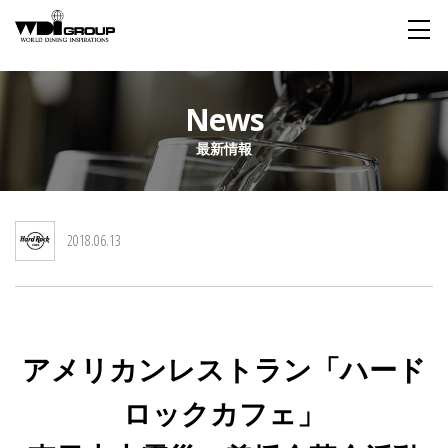
Home
News
最新情報
About WDI
WDI STANDARD
Company
Story
Global
2018.06.13
私たちが大切にするもの
企業概要
毎日生まれる物語
舞台は世界
Social Responsibility
Sustainability
社会貢献活動
サステイナビリティ
アメリカンレストラン「ハード
Restaurant
ロックカフェ」
Wedding