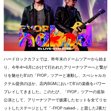
Facebook
JP
EN
ハードロックカフェでは、昨年末のドームツアーから始ま
り、今年4〜6月にかけて行われたアリーナツアーへと繋が
りを魅せたB’zの「FYOP」ツアーと連動し、スぺシャルカ
クテル提供のほか、店内BGMにおいてBʼzの楽曲をパワー
プレイしてきました。このたび、「FYOP」ツアーの追加
公演として、アリーナツアーで披露したセットを全てリセ
ットしたステージとして「-FYOP naked-」と題した2夜だ