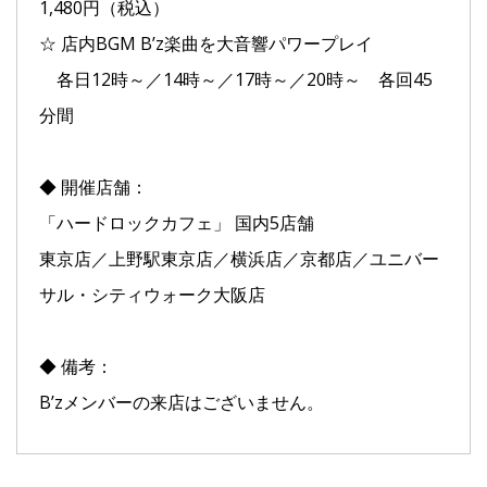
1,480円（税込）
☆ 店内BGM B’z楽曲を大音響パワープレイ
各日12時～／14時～／17時～／20時～ 各回45
分間
◆ 開催店舗：
「ハードロックカフェ」 国内5店舗
東京店／上野駅東京店／横浜店／京都店／ユニバー
サル・シティウォーク大阪店
◆ 備考：
B’zメンバーの来店はございません。