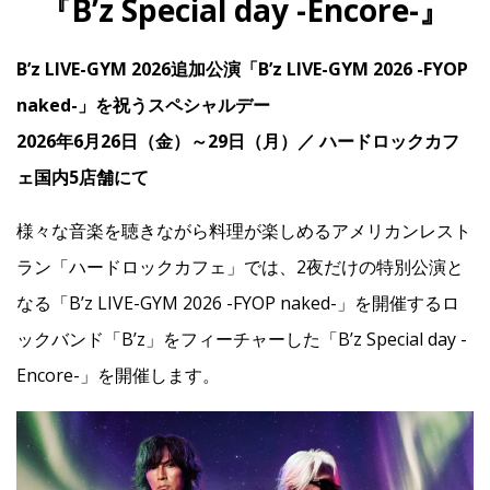
『B’z Special day -Encore-』
B’z LIVE-GYM 2026追加公演「B’z LIVE-GYM 2026 -FYOP
IR
naked-」を祝うスペシャルデー
IR情報トップ
投資家の皆様へ
事業概要
コーポレート・ガバナンス
2026年6月26日（金）～29日（月）／ ハードロックカフ
ェ国内5店舗にて
財務・業績情報
IRライブラリー
株式情報
電子公告
IRカレンダー
様々な音楽を聴きながら料理が楽しめるアメリカンレスト
よくあるご質問
IRお問い合わせ
免責事項
ラン「ハードロックカフェ」では、2夜だけの特別公演と
なる「B’z LIVE-GYM 2026 -FYOP naked-」を開催するロ
Franchise
ックバンド「B’z」をフィーチャーした「B’z Special day -
Encore-」を開催します。
Recruit
Contact