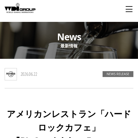
Home
News
最新情報
About WDI
WDI STANDARD
Company
Story
Global
2026.06.22
私たちが大切にするもの
企業概要
毎日生まれる物語
舞台は世界
NEWS RELEASE
Social Responsibility
Sustainability
社会貢献活動
サステイナビリティ
アメリカンレストラン「ハード
Restaurant
ロックカフェ」
Wedding