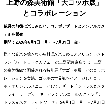
上野の森美術館「大ゴッホ展」
とコラボレーション
IR
観賞の前後に楽しみたい、コラボデザートとノンアルカク
IR情報トップ
投資家の皆様へ
事業概要
コーポレート・ガバナンス
テルを販売
期間：2026年6月1日（月）～7月31日（金）
財務・業績情報
IRライブラリー
株式情報
電子公告
IRカレンダー
よくあるご質問
IRお問い合わせ
免責事項
様々な音楽を聴きながら料理が楽しめるアメリカンレスト
ラン「ハードロックカフェ」 の上野駅東京店では、上野
の森美術館で開催される特別展「大ゴッホ展」とのコラボ
Franchise
レーションを実施、ゴッホの世界観をイメージしたコラ
ボ・オリジナルメニューとしてデザート「シトラス＆スタ
Recruit
ーライト チーズケーキ」とノンアルコールカクテル「シ
トラス＆スターライト ソーダ」を6月1日（月）～7月31日
Contact