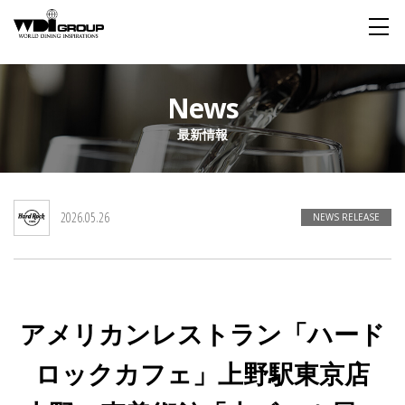
Home
News
最新情報
About WDI
WDI STANDARD
Company
Story
Global
2026.05.26
私たちが大切にするもの
企業概要
毎日生まれる物語
舞台は世界
NEWS RELEASE
Social Responsibility
Sustainability
社会貢献活動
サステイナビリティ
アメリカンレストラン「ハード
Restaurant
ロックカフェ」上野駅東京店
Wedding