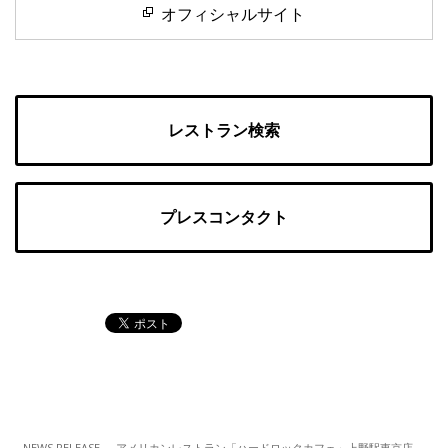
オフィシャルサイト
レストラン検索
プレスコンタクト
NEWS RELEASE
アメリカンレストラン「ハードロックカフェ」上野駅東京店 上野の森美術館「大ゴッホ展」とコラボレーション