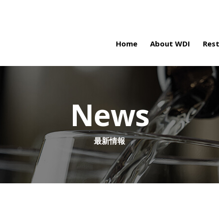
Home
About WDI
Res
News
最新情報