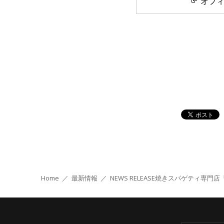
オフ
Home
／
最新情報
／
NEWS RELEASE
焼きスパゲティ専門店「