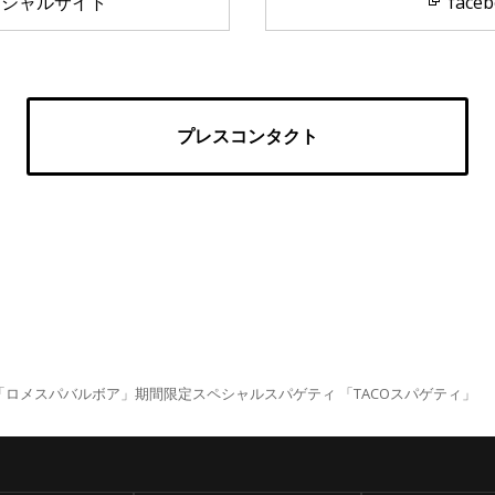
ィシャルサイト
face
プレスコンタクト
ロメスパバルボア」期間限定スペシャルスパゲティ 「TACOスパゲティ」