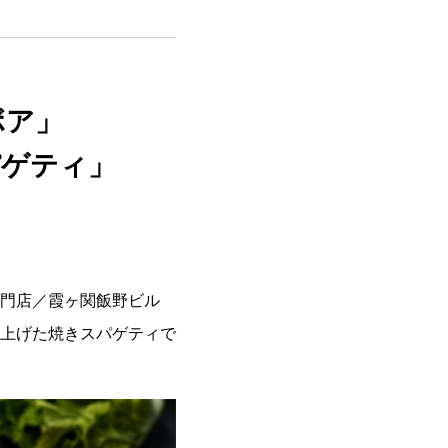
ボア」
パゲティ」
門店／霞ヶ関飯野ビル
上げた焼きスパゲティで