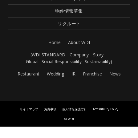
物件情報募集
リクルート
Home
About WDI
(
WDI STANDARD
Company
Story
Global
Social Responsibility
Sustainability
)
Restaurant
Wedding
IR
Franchise
News
サイトマップ
免責事項
個人情報保護方針
Accessibility Policy
© WDI