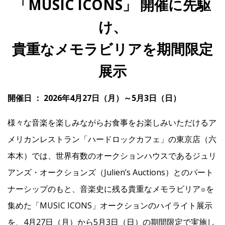
「MUSIC ICONS」 開催に先駆
け、
IR
貴重なメモラビリアを期間限定
IR情報トップ
投資家の皆様へ
事業概要
コーポレート・ガバナンス
展示
財務・業績情報
IRライブラリー
株式情報
電子公告
IRカレンダー
開催日 ： 2026年4月27日（月）～5月3日（日）
よくあるご質問
IRお問い合わせ
免責事項
様々な音楽を楽しみながらお食事をお楽しみいただけるア
メリカンレストラン「ハードロックカフェ」の東京店（六
Franchise
本木）では、世界有数のオークションハウスであるジュリ
アンズ・オークションズ（Julien’s Auctions）とのパート
Recruit
ナーシップのもと、音楽史に残る貴重なメモラビリア
を
※
集めた「MUSIC ICONS」オークションのハイライト展示
Contact
を、4月27日（月）から5月3日（日）の期間限定で実施し