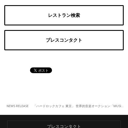
レストラン検索
プレスコンタクト
NEWS RELEASE
「ハードロックカフェ 東京」 世界的音楽オークション「MUSIC ICONS」 開催に先駆け、貴重なメモラビリアを期間限定展示
プレスコンタクト