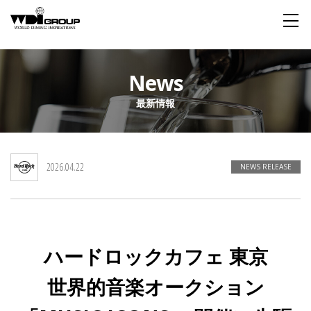
Home
News
最新情報
About WDI
WDI STANDARD
Company
Story
Global
2026.04.22
私たちが大切にするもの
企業概要
毎日生まれる物語
舞台は世界
NEWS RELEASE
Social Responsibility
Sustainability
社会貢献活動
サステイナビリティ
ハードロックカフェ 東京
Restaurant
世界的音楽オークション
Wedding