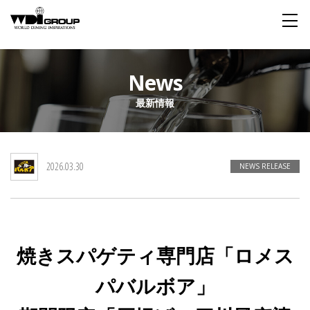
Home
News
最新情報
About WDI
WDI STANDARD
Company
Story
Global
2026.03.30
私たちが大切にするもの
企業概要
毎日生まれる物語
舞台は世界
NEWS RELEASE
Social Responsibility
Sustainability
社会貢献活動
サステイナビリティ
焼きスパゲティ専門店「ロメス
Restaurant
パバルボア」
Wedding