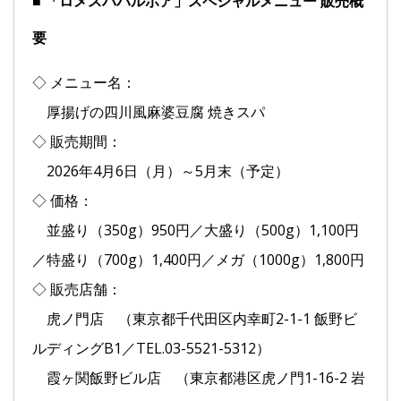
■ 「ロメスパバルボア」スペシャルメニュー 販売概
要
◇ メニュー名：
厚揚げの四川風麻婆豆腐 焼きスパ
◇ 販売期間：
2026年4月6日（月）～5月末（予定）
◇ 価格：
並盛り（350g）950円／大盛り（500g）1,100円
／特盛り（700g）1,400円／メガ（1000g）1,800円
◇ 販売店舗：
虎ノ門店 （東京都千代田区内幸町2-1-1 飯野ビ
ルディングB1／TEL.03-5521-5312）
霞ヶ関飯野ビル店 （東京都港区虎ノ門1-16-2 岩