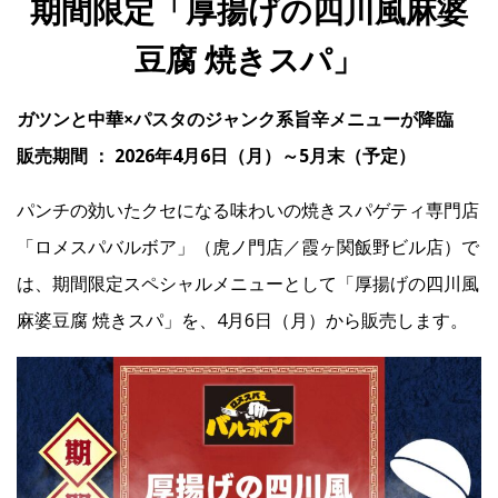
期間限定「厚揚げの四川風麻婆
豆腐 焼きスパ」
IR
ガツンと中華×パスタのジャンク系旨辛メニューが降臨
IR情報トップ
投資家の皆様へ
事業概要
コーポレート・ガバナンス
販売期間 ： 2026年4月6日（月）～5月末（予定）
財務・業績情報
IRライブラリー
株式情報
電子公告
IRカレンダー
パンチの効いたクセになる味わいの焼きスパゲティ専門店
よくあるご質問
IRお問い合わせ
免責事項
「ロメスパバルボア」（虎ノ門店／霞ヶ関飯野ビル店）で
は、期間限定スペシャルメニューとして「厚揚げの四川風
麻婆豆腐 焼きスパ」を、4月6日（月）から販売します。
Franchise
Recruit
Contact