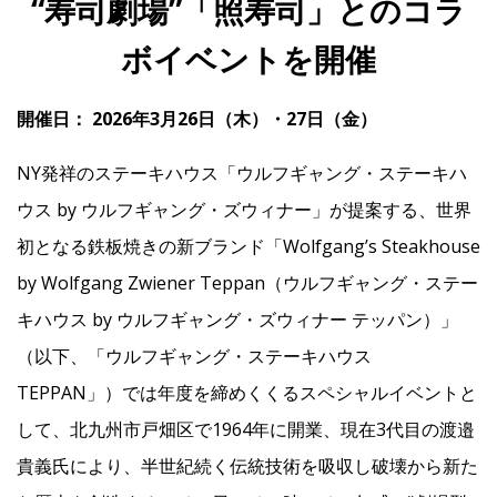
“寿司劇場”「照寿司」とのコラ
ボイベントを開催
IR
開催日： 2026年3月26日（木）・27日（金）
IR情報トップ
投資家の皆様へ
事業概要
コーポレート・ガバナンス
NY発祥のステーキハウス「ウルフギャング・ステーキハ
財務・業績情報
IRライブラリー
株式情報
電子公告
IRカレンダー
ウス by ウルフギャング・ズウィナー」が提案する、世界
よくあるご質問
IRお問い合わせ
免責事項
初となる鉄板焼きの新ブランド「Wolfgang’s Steakhouse
by Wolfgang Zwiener Teppan（ウルフギャング・ステー
キハウス by ウルフギャング・ズウィナー テッパン）」
Franchise
（以下、「ウルフギャング・ステーキハウス
TEPPAN」）では年度を締めくくるスペシャルイベントと
Recruit
して、北九州市戸畑区で1964年に開業、現在3代目の渡邉
貴義氏により、半世紀続く伝統技術を吸収し破壊から新た
Contact