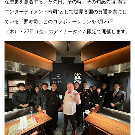
な歴史を創造する、その日、その時、その旬感の“劇場型
エンターティメント寿司”として世界各国の食通を虜にし
Facebook
ている「照寿司」とのコラボレーションを3月26日
（木）・27日（金）のディナータイム限定で開催します。
JP
EN