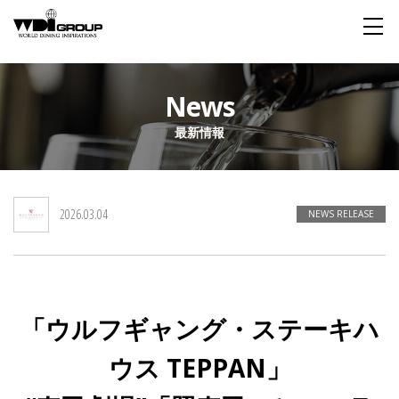
Home
News
最新情報
About WDI
WDI STANDARD
Company
Story
Global
2026.03.04
私たちが大切にするもの
企業概要
毎日生まれる物語
舞台は世界
NEWS RELEASE
Social Responsibility
Sustainability
社会貢献活動
サステイナビリティ
「ウルフギャング・ステーキハ
Restaurant
ウス TEPPAN」
Wedding