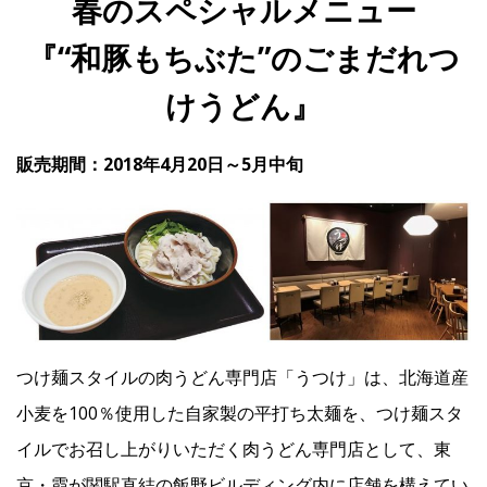
春のスペシャルメニュー
『“和豚もちぶた”のごまだれつ
IR
けうどん』
IR情報トップ
投資家の皆様へ
事業概要
コーポレート・ガバナンス
販売期間：2018年4月20日～5月中旬
財務・業績情報
IRライブラリー
株式情報
電子公告
IRカレンダー
よくあるご質問
IRお問い合わせ
免責事項
Franchise
つけ麺スタイルの肉うどん専門店「うつけ」は、北海道産
Recruit
小麦を100％使用した自家製の平打ち太麺を、つけ麺スタ
イルでお召し上がりいただく肉うどん専門店として、東
Contact
京・霞が関駅直結の飯野ビルディング内に店舗を構えてい