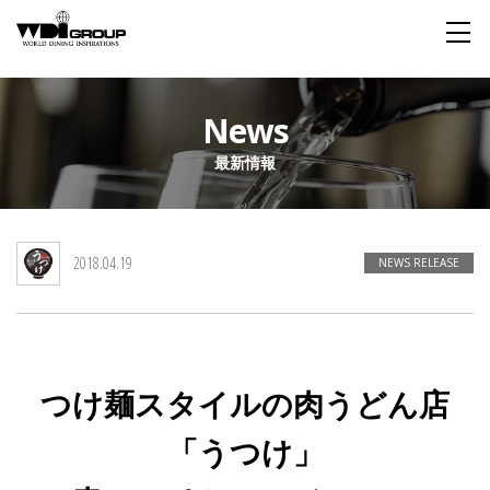
Home
News
最新情報
About WDI
WDI STANDARD
Company
Story
Global
2018.04.19
私たちが大切にするもの
企業概要
毎日生まれる物語
舞台は世界
NEWS RELEASE
Social Responsibility
Sustainability
社会貢献活動
サステイナビリティ
つけ麺スタイルの肉うどん店
Restaurant
「うつけ」
Wedding