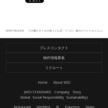
NEWS RELEASE
つけ麺スタイルの肉うどん店「うつけ」春のスペシャルメニュー『“和豚もちぶた”のごまだれつけうどん』 （4/20～）
プレスコンタクト
物件情報募集
リクルート
Home
About WDI
(
WDI STANDARD
Company
Story
Global
Social Responsibility
Sustainability
)
Restaurant
Wedding
IR
Franchise
News