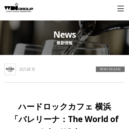
Home
News
最新情報
About WDI
WDI STANDARD
Company
Story
Global
2025.08.18
私たちが大切にするもの
企業概要
毎日生まれる物語
舞台は世界
NEWS RELEASE
Social Responsibility
Sustainability
社会貢献活動
サステイナビリティ
ハードロックカフェ 横浜
Restaurant
「バレリーナ：The World of
Wedding