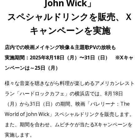
John Wick」
スペシャルドリンクを販売、Ｘ
IR
キャンペーンを実施
IR情報トップ
投資家の皆様へ
事業概要
コーポレート・ガバナンス
店内での映画メイキング映像＆主題歌PVの放映も
財務・業績情報
IRライブラリー
株式情報
電子公告
IRカレンダー
実施期間：2025年8月18日（月）〜31日（日） ※Xキャ
ンペーンは～25日（月）
よくあるご質問
IRお問い合わせ
免責事項
様々な音楽を聴きながら料理が楽しめるアメリカンレスト
Franchise
ラン「ハードロックカフェ」の横浜店では、8月18日
（月）から31日（日）の期間、映画「バレリーナ：The
Recruit
World of John Wick」スペシャルドリンクを販売します。
また、期間を合わせ、ムビチケが当たるXキャンペーンを
実施します。
Contact