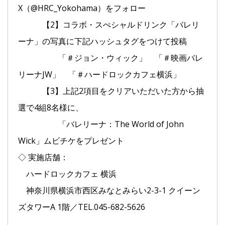
X（@HRC_Yokohama）をフォロー
【2】コラボ・スぺシャルドリンク「バレリ
ーナ」の写真に下記ハッシュタグをつけて投稿
「＃ジョン・ウィック」 「＃映画バレ
リーナJW」 「＃ハードロックカフェ横浜」
【3】上記2項目をクリアいただいた方から抽
選で4組8名様に、
「バレリーナ：The World of John
Wick」ムビチケをプレゼント
◇ 実施店舗：
ハードロックカフェ 横浜
神奈川県横浜市⻄区みなとみらい2-3-1 クイーン
ズタワーA 1階／TEL.045-682-5626