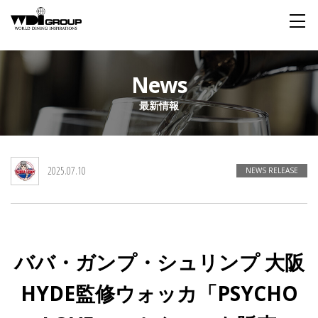
Home
News
最新情報
About WDI
WDI STANDARD
Company
Story
Global
2025.07.10
私たちが大切にするもの
企業概要
毎日生まれる物語
舞台は世界
NEWS RELEASE
Social Responsibility
Sustainability
社会貢献活動
サステイナビリティ
ババ・ガンプ・シュリンプ 大阪
Restaurant
HYDE監修ウォッカ「PSYCHO
Wedding