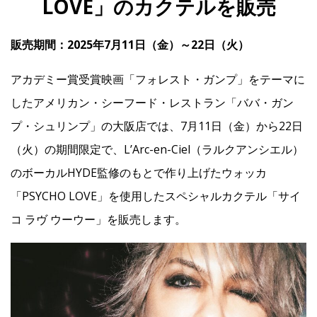
LOVE」のカクテルを販売
販売期間：2025年7月11日（金）～22日（火）
IR
アカデミー賞受賞映画「フォレスト・ガンプ」をテーマに
IR情報トップ
投資家の皆様へ
事業概要
コーポレート・ガバナンス
したアメリカン・シーフード・レストラン「ババ・ガン
財務・業績情報
IRライブラリー
株式情報
電子公告
IRカレンダー
プ・シュリンプ」の大阪店では、7月11日（金）から22日
（火）の期間限定で、L’Arc-en-Ciel（ラルクアンシエル）
よくあるご質問
IRお問い合わせ
免責事項
のボーカルHYDE監修のもとで作り上げたウォッカ
「PSYCHO LOVE」を使用したスペシャルカクテル「サイ
Franchise
コ ラヴ ウーウー」を販売します。
Recruit
Contact