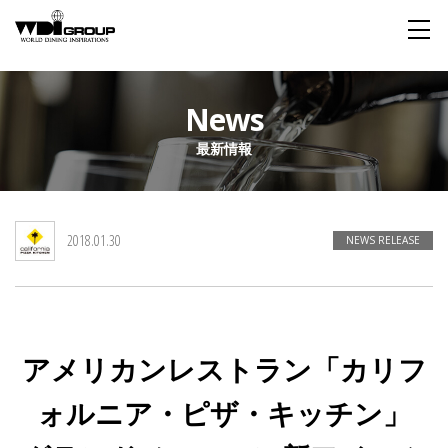
Home
News
最新情報
About WDI
WDI STANDARD
Company
Story
Global
2018.01.30
私たちが大切にするもの
企業概要
毎日生まれる物語
舞台は世界
NEWS RELEASE
Social Responsibility
Sustainability
社会貢献活動
サステイナビリティ
アメリカンレストラン「カリフ
Restaurant
ォルニア・ピザ・キッチン」
Wedding