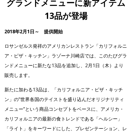
グランドメニューに新アイテム
13品が登場
IR
2018年2月1日～ 提供開始
IR情報トップ
投資家の皆様へ
事業概要
コーポレート・ガバナンス
ロサンゼルス発祥のアメリカンレストラン「カリフォルニ
財務・業績情報
IRライブラリー
株式情報
電子公告
IRカレンダー
ア・ピザ・キッチン」ラゾーナ川崎店では、このたびグラ
よくあるご質問
IRお問い合わせ
免責事項
ンドメニューに新たな13品を追加し、2月1日（木）より
販売します。
Franchise
新たに加わる13品は、「カリフォルニア・ピザ・キッチ
ン」の”世界各国のテイストを盛り込んだオリジナリティ
Recruit
メニュー”という商品コンセプトをベースに、アメリカ・
カリフォルニアの最新の食トレンドである「ヘルシー」
Contact
「ライト」をキーワードにした、プレゼンテーション、レ