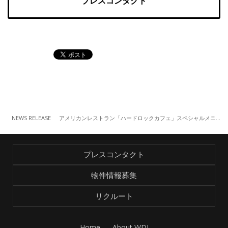
プレスコンタクト
NEWS RELEASE
アメリカンレストラン「ハードロックカフェ」スペシャルメニュー『Rockn’ Bowls（ロッキン ボウル）』 （2/1～）
プレスコンタクト
物件情報募集
リクルート
Home
About WDI