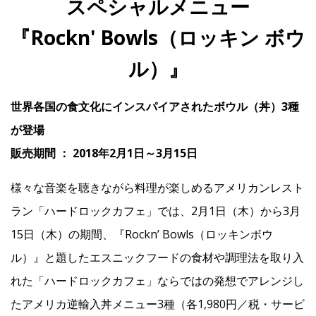
スペシャルメニュー
『Rockn' Bowls（ロッキン ボウ
IR
ル）』
IR情報トップ
投資家の皆様へ
事業概要
コーポレート・ガバナンス
世界各国の食文化にインスパイアされたボウル（丼）3種
財務・業績情報
IRライブラリー
株式情報
電子公告
IRカレンダー
が登場
販売期間 ： 2018年2月1日～3月15日
よくあるご質問
IRお問い合わせ
免責事項
様々な音楽を聴きながら料理が楽しめるアメリカンレスト
Franchise
ラン「ハードロックカフェ」では、2月1日（木）から3月
15日（木）の期間、『Rockn’ Bowls（ロッキンボウ
Recruit
ル）』と題したエスニックフードの食材や調理法を取り入
れた「ハードロックカフェ」ならではの発想でアレンジし
たアメリカ逆輸入丼メニュー3種（各1,980円／税・サービ
Contact