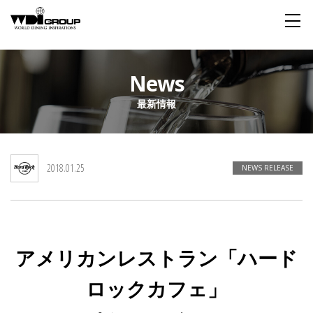
Home
News
最新情報
About WDI
WDI STANDARD
Company
Story
Global
2018.01.25
私たちが大切にするもの
企業概要
毎日生まれる物語
舞台は世界
NEWS RELEASE
Social Responsibility
Sustainability
社会貢献活動
サステイナビリティ
アメリカンレストラン「ハード
Restaurant
ロックカフェ」
Wedding