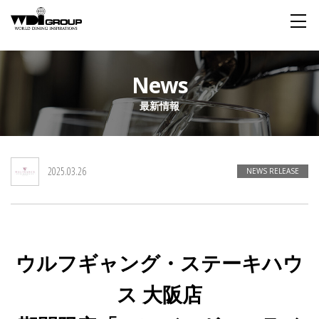
Home
News
最新情報
About WDI
WDI STANDARD
Company
Story
Global
2025.03.26
私たちが大切にするもの
企業概要
毎日生まれる物語
舞台は世界
NEWS RELEASE
Social Responsibility
Sustainability
社会貢献活動
サステイナビリティ
ウルフギャング・ステーキハウ
Restaurant
ス 大阪店
Wedding