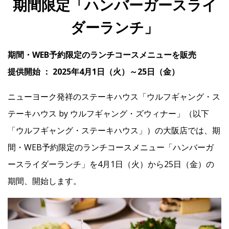
期間限定「ハンバーガースライ
ダーランチ」
IR
期間・WEB予約限定のランチコースメニューを販売
IR情報トップ
投資家の皆様へ
事業概要
コーポレート・ガバナンス
提供開始 ： 2025年4月1日（火）～25日（金）
財務・業績情報
IRライブラリー
株式情報
電子公告
IRカレンダー
ニューヨーク発祥のステーキハウス「ウルフギャング・ス
よくあるご質問
IRお問い合わせ
免責事項
テーキハウス by ウルフギャング・ズウィナー」（以下
「ウルフギャング・ステーキハウス」）の大阪店では、期
間・WEB予約限定のランチコースメニュー「ハンバーガ
Franchise
ースライダーランチ」を4月1日（火）から25日（金）の
期間、開始します。
Recruit
Contact