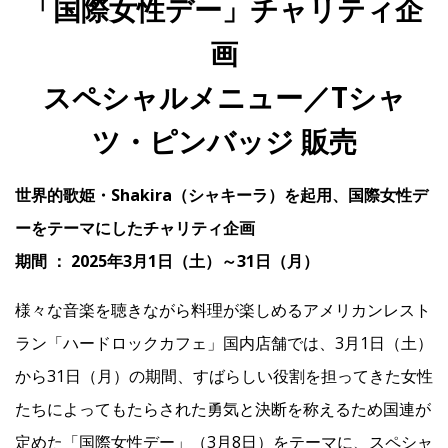
「国際女性デー」チャリティ企
画
IR
スペシャルメニュー／Tシャ
IR情報トップ
投資家の皆様へ
事業概要
コーポレート・ガバナンス
ツ・ピンバッジ 販売
財務・業績情報
IRライブラリー
株式情報
電子公告
IRカレンダー
世界的歌姫・Shakira（シャキーラ）を起用、国際女性デ
よくあるご質問
IRお問い合わせ
免責事項
ーをテーマにしたチャリティ企画
期間 ： 2025年3月1日（土）～31日（月）
Franchise
様々な音楽を聴きながら料理が楽しめるアメリカンレスト
ラン「ハードロックカフェ」国内店舗では、3月1日（土）
Recruit
から31日（月）の期間、すばらしい役割を担ってきた女性
たちによってもたらされた勇気と決断を称えるため国連が
Contact
定めた「国際女性デー」（3月8日）をテーマに、スペシャ