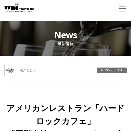
Home
News
最新情報
About WDI
WDI STANDARD
Company
Story
Global
2025.03.03
私たちが大切にするもの
企業概要
毎日生まれる物語
舞台は世界
NEWS RELEASE
Social Responsibility
Sustainability
社会貢献活動
サステイナビリティ
アメリカンレストラン「ハード
Restaurant
ロックカフェ」
Wedding