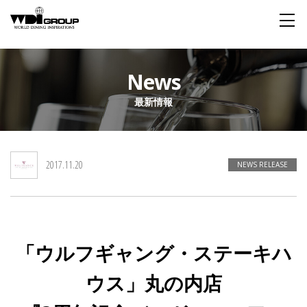
Home
News
最新情報
About WDI
WDI STANDARD
Company
Story
Global
2017.11.20
私たちが大切にするもの
企業概要
毎日生まれる物語
舞台は世界
NEWS RELEASE
Social Responsibility
Sustainability
社会貢献活動
サステイナビリティ
「ウルフギャング・ステーキハ
Restaurant
ウス」丸の内店
Wedding