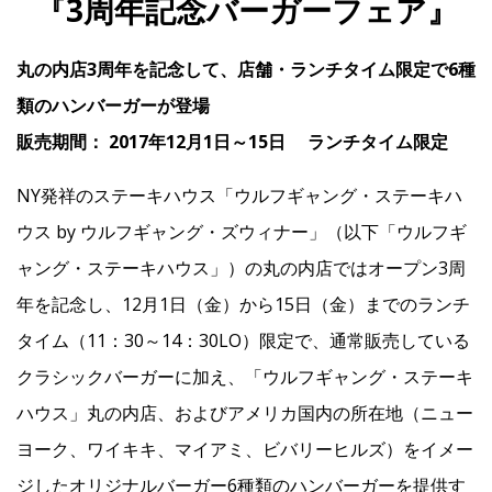
『3周年記念バーガーフェア』
丸の内店3周年を記念して、店舗・ランチタイム限定で6種
IR
類のハンバーガーが登場
IR情報トップ
投資家の皆様へ
事業概要
コーポレート・ガバナンス
販売期間： 2017年12月1日～15日 ランチタイム限定
財務・業績情報
IRライブラリー
株式情報
電子公告
IRカレンダー
NY発祥のステーキハウス「ウルフギャング・ステーキハ
ウス by ウルフギャング・ズウィナー」（以下「ウルフギ
よくあるご質問
IRお問い合わせ
免責事項
ャング・ステーキハウス」）の丸の内店ではオープン3周
年を記念し、12月1日（金）から15日（金）までのランチ
Franchise
タイム（11：30～14：30LO）限定で、通常販売している
クラシックバーガーに加え、「ウルフギャング・ステーキ
Recruit
ハウス」丸の内店、およびアメリカ国内の所在地（ニュー
ヨーク、ワイキキ、マイアミ、ビバリーヒルズ）をイメー
Contact
ジしたオリジナルバーガー6種類のハンバーガーを提供す