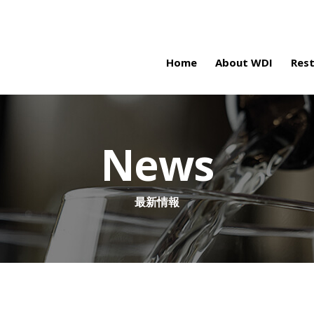
Home
About WDI
Res
News
最新情報