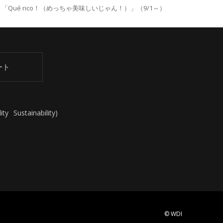
é rico！（めっちゃ美味しいじゃん！）」（9/1～）
ート
ity
Sustainability
)
© WDI