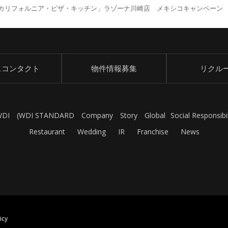
リフォルニア・ピザ・キッチン」ラゾーナ川崎店 メキシコキャンペーン 「Qu
スコンタクト
物件情報募集
リクル
WDI
(
WDI STANDARD
Company
Story
Global
Social Responsibil
Restaurant
Wedding
IR
Franchise
News
icy