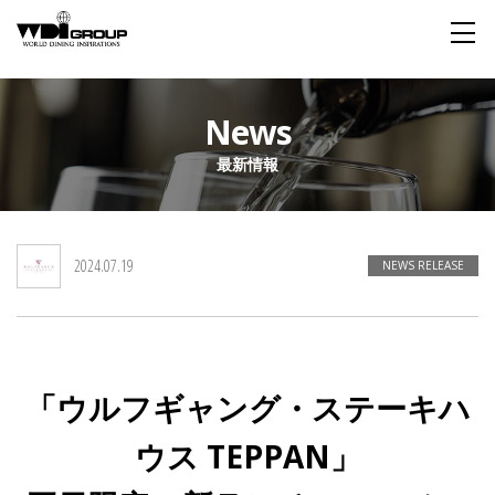
Home
News
最新情報
About WDI
WDI STANDARD
Company
Story
Global
2024.07.19
私たちが大切にするもの
企業概要
毎日生まれる物語
舞台は世界
NEWS RELEASE
Social Responsibility
Sustainability
社会貢献活動
サステイナビリティ
「ウルフギャング・ステーキハ
Restaurant
ウス TEPPAN」
Wedding