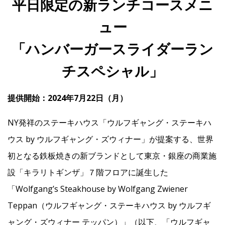
平日限定の新ランチコースメニ
ュー
IR
「ハンバーガースライダーラン
IR情報トップ
投資家の皆様へ
事業概要
コーポレート・ガバナンス
チスペシャル」
財務・業績情報
IRライブラリー
株式情報
電子公告
IRカレンダー
提供開始：2024年7月22日（月）
よくあるご質問
IRお問い合わせ
免責事項
NY発祥のステーキハウス「ウルフギャング・ステーキハ
ウス by ウルフギャング・ズウィナー」が提案する、世界
Franchise
初となる鉄板焼きの新ブランドとして東京・銀座の商業施
設「キラリトギンザ」７階フロアに誕生した
Recruit
「Wolfgang’s Steakhouse by Wolfgang Zwiener
Teppan（ウルフギャング・ステーキハウス by ウルフギ
Contact
ャング・ズウィナー テッパン）」（以下、「ウルフギャ