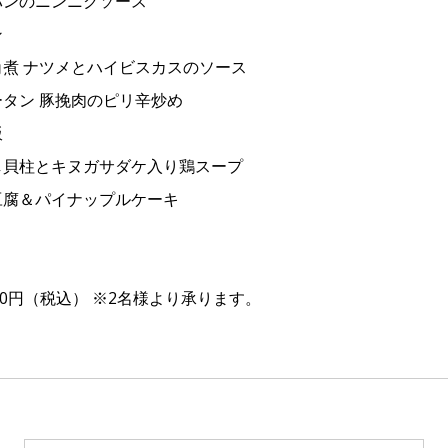
ンのニンニクソース
ン
煮 ナツメとハイビスカスのソース
タン 豚挽肉のピリ辛炒め
飯
貝柱とキヌガサダケ入り鶏スープ
腐＆パイナップルケーキ
80円（税込） ※2名様より承ります。