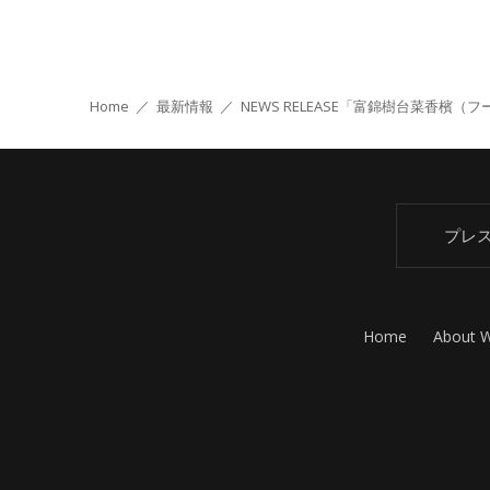
Home
／
最新情報
／
NEWS RELEASE
「富錦樹台菜香檳（フー
プレ
Home
About 