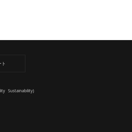
ート
ity
Sustainability
)