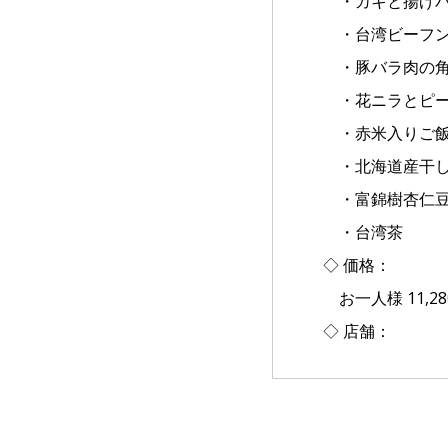
・カキと揚げパ
・台湾ビーフ
・豚バラ肉の角
・花ニラとピー
・赤米入りご
・北海道産干し
・富錦樹杏仁豆
・台湾茶
◇ 価格：
お一人様 11,2
◇ 店舗：