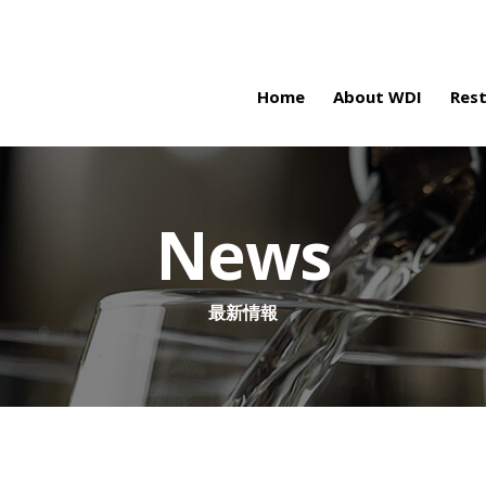
Home
About WDI
Res
News
最新情報