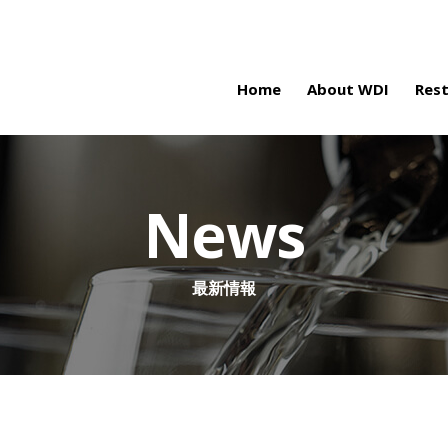
Home
About WDI
Res
News
最新情報