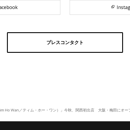
acebook
Insta
プレスコンタクト
im Ho Wan／ティム・ホー・ワン）」今秋、関西初出店 大阪・梅田にオー