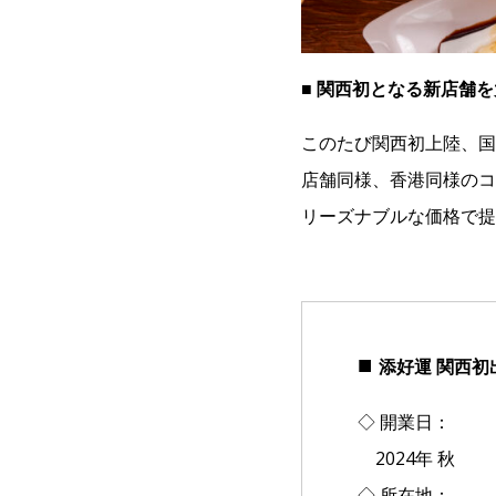
■ 関西初となる新店舗
このたび関西初上陸、国
店舗同様、香港同様のコ
リーズナブルな価格で提
■
添好運 関西初
◇ 開業日：
2024年 秋
◇ 所在地：