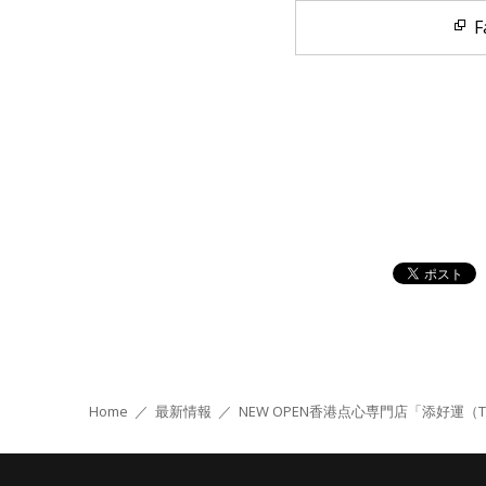
F
Home
／
最新情報
／
NEW OPEN
香港点心専門店「添好運（T