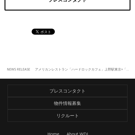
NEWS RELEASE
アメリカンレストラン「ハードロックカフェ」上野駅東京×「ゴッホ」スペシャルメニュー販売 （10/24～）
プレスコンタクト
物件情報募集
リクルート
Home
About WDI