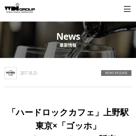
Home
News
最新情報
About WDI
WDI STANDARD
Company
Story
Global
2017.10.23
私たちが大切にするもの
企業概要
毎日生まれる物語
舞台は世界
NEWS RELEASE
Social Responsibility
Sustainability
社会貢献活動
サステイナビリティ
「ハードロックカフェ」上野駅
Restaurant
東京×「ゴッホ」
Wedding