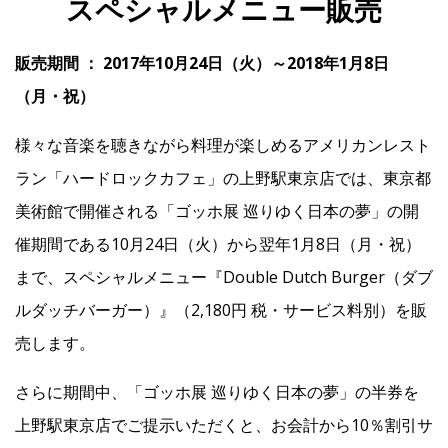
スペシャルメニュー販売
販売期間 ： 2017年10月24日（火）～2018年1月8日
IR
（月・祝）
IR情報トップ
投資家の皆様へ
事業概要
コーポレート・ガバナンス
様々な音楽を聴きながら料理が楽しめるアメリカンレスト
財務・業績情報
IRライブラリー
株式情報
電子公告
IRカレンダー
ラン「ハードロックカフェ」の上野駅東京店では、東京都
美術館で開催される「ゴッホ展 巡りゆく日本の夢」の開
よくあるご質問
IRお問い合わせ
免責事項
催期間である10月24日（火）から翌年1月8日（月・祝）
まで、スペシャルメニュー『Double Dutch Burger（ダブ
Franchise
ルダッチバーガー）』（2,180円 税・サービス料別）を販
売します。
Recruit
さらに期間中、「ゴッホ展 巡りゆく日本の夢」の半券を
上野駅東京店でご提示いただくと、お会計から10％割引サ
Contact