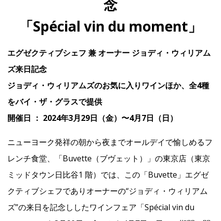
念
「Spécial vin du moment」
IR
エグゼクティブシェフ 兼 オーナー ジョディ・ウィリアム
IR情報トップ
投資家の皆様へ
事業概要
コーポレート・ガバナンス
ズ来日記念
ジョディ・ウィリアムズのお気に入りワインほか、全4種
財務・業績情報
IRライブラリー
株式情報
電子公告
IRカレンダー
をバイ・ザ・グラスで提供
よくあるご質問
IRお問い合わせ
免責事項
開催日 ： 2024年3月29日（金）〜4月7日（日）
ニューヨーク発祥の朝から夜までオールデイで愉しめるフ
Franchise
レンチ食堂、「Buvette（ブヴェット）」の東京店（東京
ミッドタウン日比谷1 階）では、この「Buvette」エグゼ
Recruit
クティブシェフでありオーナーの“ジョディ・ウィリアム
ズ”の来日を記念ししたワインフェア「Spécial vin du
Contact