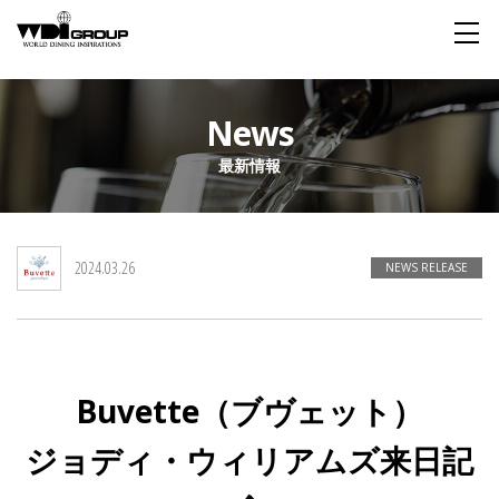
Home
News
最新情報
About WDI
WDI STANDARD
Company
Story
Global
2024.03.26
私たちが大切にするもの
企業概要
毎日生まれる物語
舞台は世界
NEWS RELEASE
Social Responsibility
Sustainability
社会貢献活動
サステイナビリティ
Buvette（ブヴェット）
Restaurant
ジョディ・ウィリアムズ来日記
Wedding