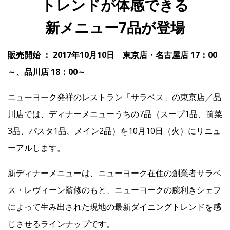
トレンドが体感できる
新メニュー7品が登場
IR
販売開始 ： 2017年10月10日 東京店・名古屋店 17：00
IR情報トップ
投資家の皆様へ
事業概要
コーポレート・ガバナンス
～、品川店 18：00～
財務・業績情報
IRライブラリー
株式情報
電子公告
IRカレンダー
ニューヨーク発祥のレストラン「サラベス」の東京店／品
よくあるご質問
IRお問い合わせ
免責事項
川店では、ディナーメニューうちの7品（スープ1品、前菜
3品、パスタ1品、メイン2品）を10月10日（火）にリニュ
ーアルします。
Franchise
新ディナーメニューは、ニューヨーク在住の創業者サラベ
Recruit
ス・レヴィーン監修のもと、ニューヨークの腕利きシェフ
によって生み出された現地の最新ダイニングトレンドを感
Contact
じさせるラインナップです。