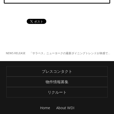
NEWS RELEASE
「サラベス」ニューヨークの最新ダイニングトレンドが体感できる新メニュー7品が登場 （~10/10）
プレスコンタクト
物件情報募集
リクルート
Home
About WDI