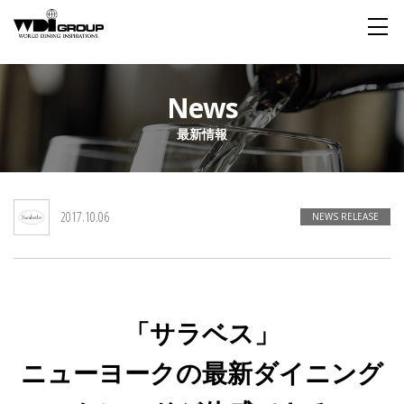
Home
News
最新情報
About WDI
WDI STANDARD
Company
Story
Global
2017.10.06
私たちが大切にするもの
企業概要
毎日生まれる物語
舞台は世界
NEWS RELEASE
Social Responsibility
Sustainability
社会貢献活動
サステイナビリティ
「サラベス」
Restaurant
ニューヨークの最新ダイニング
Wedding