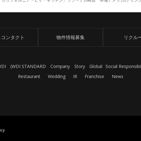
「カリフォルニア・ピザ・キッチン」ラゾーナ川崎店 本場アメリカの“サン
スコンタクト
物件情報募集
リクル
WDI
(
WDI STANDARD
Company
Story
Global
Social Responsibil
Restaurant
Wedding
IR
Franchise
News
icy