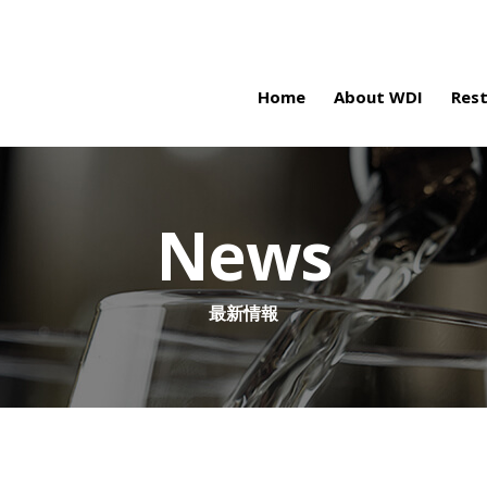
Home
About WDI
Res
News
最新情報