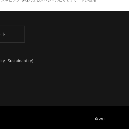
クスギビング”を味わえるスペシャルピザとデザートが登場
ート
ity
Sustainability
)
© WDI