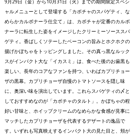
9月29日（金）から10月31日（火）までの期間限定スペシ
ャルメニューとして登場する「カボチャのスパゲティ、な
めらかカルボナーラ仕立て」は、カボチャが定番のカルボ
ナーラに転生した姿をイメージしたクリーミーソーススパ
ゲティ。香ばしくソテーしたベーコンの旨みとホクホクの
揚げかぼちゃをトッピングしました。その真っ黒なルック
スがインパクト大な「イカスミ」は、食べた後のお歯黒も
楽しい、長年のコアなファンを持つ、いわばカプリチョー
ザの黒幕。カプリチョーザ自慢のトマトソースを隠し味
に、奥深い味を演出しています。これらスパゲティの〆と
しておすすめなのが「カボチャのタルト」。かぼちゃの程
好い甘味と、ホイップクリームのなめらかな食感が見事に
マッチしたカプリチョーザを代表するデザートの逸品で
す。いずれも写真映えするインパクト大の見た目と、頬が