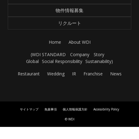
物件情報募集
リクルート
Home
About WDI
(
WDI STANDARD
Company
Story
Global
Social Responsibility
Sustainability
)
Restaurant
Wedding
IR
Franchise
News
サイトマップ
免責事項
個人情報保護方針
Accessibility Policy
© WDI