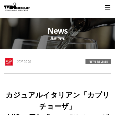
Home
News
最新情報
About WDI
WDI STANDARD
Company
Story
Global
2023.09.20
私たちが大切にするもの
企業概要
毎日生まれる物語
舞台は世界
NEWS RELEASE
Social Responsibility
Sustainability
社会貢献活動
サステイナビリティ
カジュアルイタリアン「カプリ
Restaurant
チョーザ」
Wedding