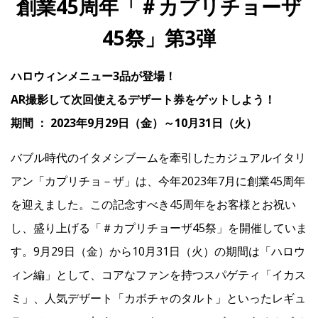
創業45周年「＃カプリチョーザ
45祭」第3弾
IR
ハロウィンメニュー3品が登場！
IR情報トップ
投資家の皆様へ
事業概要
コーポレート・ガバナンス
AR撮影して次回使えるデザート券をゲットしよう！
期間 ： 2023年9月29日（金）～10月31日（火）
財務・業績情報
IRライブラリー
株式情報
電子公告
IRカレンダー
よくあるご質問
IRお問い合わせ
免責事項
バブル時代のイタメシブームを牽引したカジュアルイタリ
アン「カプリチョ－ザ」は、今年2023年7月に創業45周年
を迎えました。この記念すべき45周年をお客様とお祝い
Franchise
し、盛り上げる「＃カプリチョーザ45祭」を開催していま
す。9月29日（金）から10月31日（火）の期間は「ハロウ
Recruit
ィン編」として、コアなファンを持つスパゲティ「イカス
ミ」、人気デザート「カボチャのタルト」といったレギュ
Contact