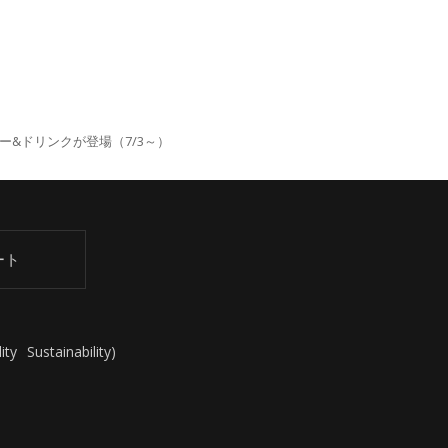
&ドリンクが登場（7/3～）
ート
ity
Sustainability
)