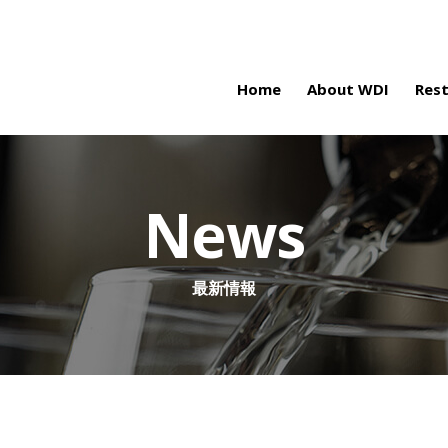
Home
About WDI
Res
News
最新情報