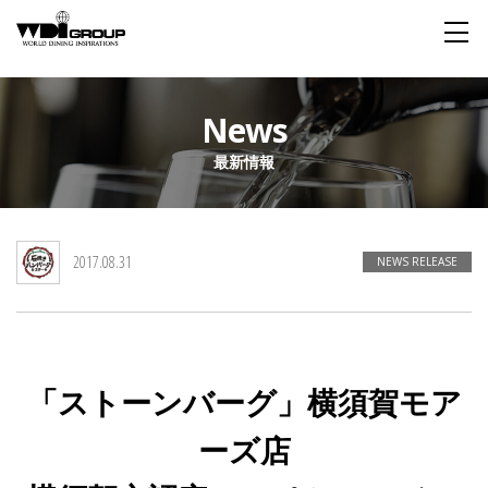
Home
News
最新情報
About WDI
WDI STANDARD
Company
Story
Global
2017.08.31
私たちが大切にするもの
企業概要
毎日生まれる物語
舞台は世界
NEWS RELEASE
Social Responsibility
Sustainability
社会貢献活動
サステイナビリティ
「ストーンバーグ」横須賀モア
Restaurant
ーズ店
Wedding