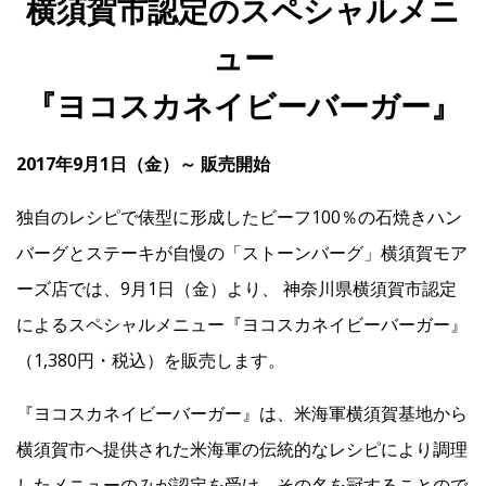
横須賀市認定のスペシャルメニ
ュー
IR
『ヨコスカネイビーバーガー』
IR情報トップ
投資家の皆様へ
事業概要
コーポレート・ガバナンス
2017年9月1日（金）～ 販売開始
財務・業績情報
IRライブラリー
株式情報
電子公告
IRカレンダー
独自のレシピで俵型に形成したビーフ100％の石焼きハン
よくあるご質問
IRお問い合わせ
免責事項
バーグとステーキが自慢の「ストーンバーグ」横須賀モア
ーズ店では、9月1日（金）より、 神奈川県横須賀市認定
Franchise
によるスペシャルメニュー『ヨコスカネイビーバーガー』
（1,380円・税込）を販売します。
Recruit
『ヨコスカネイビーバーガー』は、米海軍横須賀基地から
横須賀市へ提供された米海軍の伝統的なレシピにより調理
Contact
したメニューのみが認定を受け、その名を冠することので