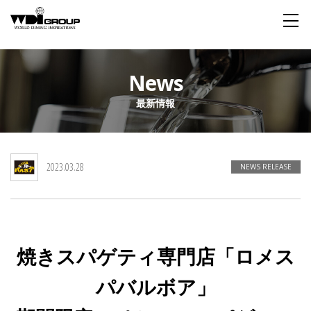
Home
News
最新情報
About WDI
WDI STANDARD
Company
Story
Global
2023.03.28
私たちが大切にするもの
企業概要
毎日生まれる物語
舞台は世界
NEWS RELEASE
Social Responsibility
Sustainability
社会貢献活動
サステイナビリティ
焼きスパゲティ専門店「ロメス
Restaurant
パバルボア」
Wedding