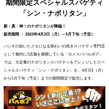
期間限定スペシャルスパゲティ
「シン・ナポリタン」
IR
新・真・神！のナポリタンが降臨！
IR情報トップ
投資家の皆様へ
事業概要
コーポレート・ガバナンス
販売期間 ： 2023年4月3日（月）～5月下旬（予定）
財務・業績情報
IRライブラリー
株式情報
電子公告
IRカレンダー
パンチの効いたクセになる味わいの焼きスパゲティ専門店
よくあるご質問
IRお問い合わせ
免責事項
として都内に3店舗を展開している「ロメスパバルボア」
では、大定番のナポリタンスパゲティをアレンジしたスペ
シャルスパゲティ「シン・ナポリタン」を、4月3日（月）
Franchise
から5月下旬（予定）までの期間限定で販売します。
Recruit
Contact