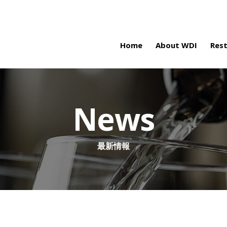
Home
About WDI
Res
News
最新情報